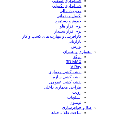
حسابداری صنعتی
حسابداری تکمیلی
مدیریت مالی
اکسل مقدماتی
حقوق و دستمزد
نرم افزار هلو
نرم افزار سپیدار
کارآفرینی و مهارت های کسب و کار
بازاریابی
بورس
معماری و عمران
اتوکد
3D MAX
V Ray
نقشه کشی معماری
نقشه کشی سازه
نقشه کشی عمومی
طراحی معماری داخلی
رویت
اسکچاپ
لومیون
طلا و جواهرسازی
ساخت طلا و جواهر