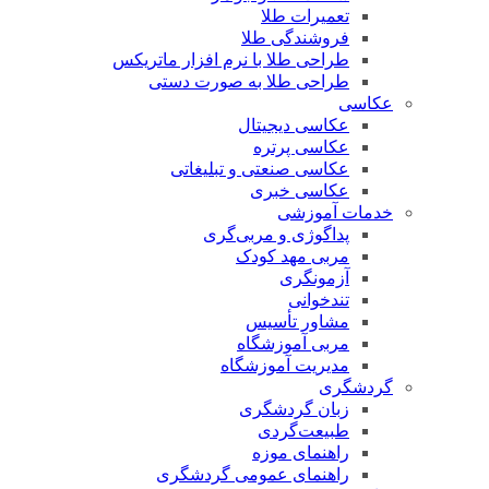
تعمیرات طلا
فروشندگی طلا
طراحی طلا با نرم افزار ماتریکس
طراحی طلا به صورت دستی
عکاسی
عکاسی دیجیتال
عکاسی پرتره
عکاسی صنعتی و تبلیغاتی
عکاسی خبری
خدمات آموزشی
پداگوژی و مربی‌گری
مربی مهد کودک
آزمونگری
تندخوانی
مشاور تأسیس
مربی آموزشگاه
مدیریت آموزشگاه
گردشگری
زبان گردشگری
طبیعت‌گردی
راهنمای موزه
راهنمای عمومی گردشگری