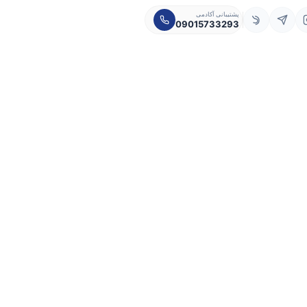
پشتیبانی آکادمی
09015733293