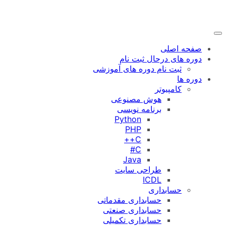
رفتن
به
محتوا
صفحه اصلی
دوره های درحال ثبت نام
ثبت نام دوره های آموزشی
دوره ها
کامپیوتر
هوش مصنوعی
برنامه نویسی
Python
PHP
C++
C#
Java
طراحی سایت
ICDL
حسابداری
حسابداری مقدماتی
حسابداری صنعتی
حسابداری تکمیلی