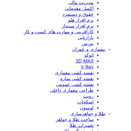
مدیریت مالی
اکسل مقدماتی
حقوق و دستمزد
نرم افزار هلو
نرم افزار سپیدار
کارآفرینی و مهارت های کسب و کار
بازاریابی
بورس
معماری و عمران
اتوکد
3D MAX
V Ray
نقشه کشی معماری
نقشه کشی سازه
نقشه کشی عمومی
طراحی معماری داخلی
رویت
اسکچاپ
لومیون
طلا و جواهرسازی
ساخت طلا و جواهر
تعمیرات طلا