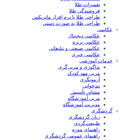
تعمیرات طلا
فروشندگی طلا
طراحی طلا با نرم افزار ماتریکس
طراحی طلا به صورت دستی
عکاسی
عکاسی دیجیتال
عکاسی پرتره
عکاسی صنعتی و تبلیغاتی
عکاسی خبری
خدمات آموزشی
پداگوژی و مربی‌گری
مربی مهد کودک
آزمونگری
تندخوانی
مشاور تأسیس
مربی آموزشگاه
مدیریت آموزشگاه
گردشگری
زبان گردشگری
طبیعت‌گردی
راهنمای موزه
راهنمای عمومی گردشگری