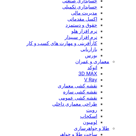
حسابداری صنعتی
حسابداری تکمیلی
مدیریت مالی
اکسل مقدماتی
حقوق و دستمزد
نرم افزار هلو
نرم افزار سپیدار
کارآفرینی و مهارت های کسب و کار
بازاریابی
بورس
معماری و عمران
اتوکد
3D MAX
V Ray
نقشه کشی معماری
نقشه کشی سازه
نقشه کشی عمومی
طراحی معماری داخلی
رویت
اسکچاپ
لومیون
طلا و جواهرسازی
ساخت طلا و جواهر