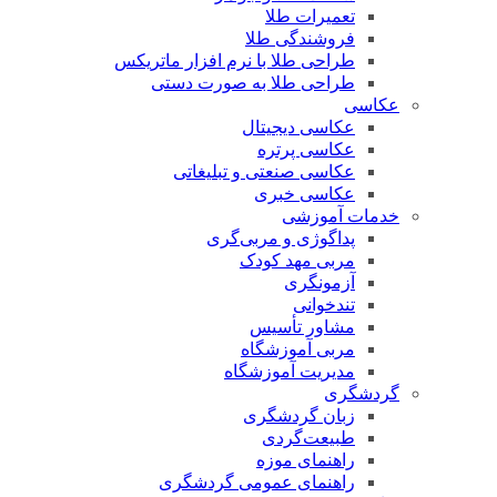
تعمیرات طلا
فروشندگی طلا
طراحی طلا با نرم افزار ماتریکس
طراحی طلا به صورت دستی
عکاسی
عکاسی دیجیتال
عکاسی پرتره
عکاسی صنعتی و تبلیغاتی
عکاسی خبری
خدمات آموزشی
پداگوژی و مربی‌گری
مربی مهد کودک
آزمونگری
تندخوانی
مشاور تأسیس
مربی آموزشگاه
مدیریت آموزشگاه
گردشگری
زبان گردشگری
طبیعت‌گردی
راهنمای موزه
راهنمای عمومی گردشگری