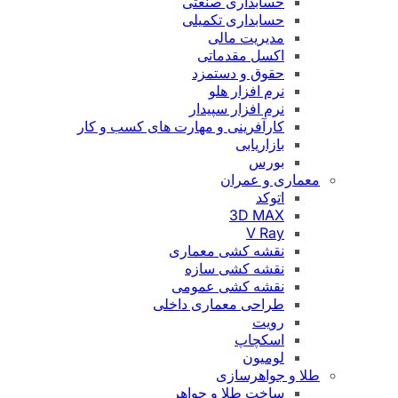
حسابداری صنعتی
حسابداری تکمیلی
مدیریت مالی
اکسل مقدماتی
حقوق و دستمزد
نرم افزار هلو
نرم افزار سپیدار
کارآفرینی و مهارت های کسب و کار
بازاریابی
بورس
معماری و عمران
اتوکد
3D MAX
V Ray
نقشه کشی معماری
نقشه کشی سازه
نقشه کشی عمومی
طراحی معماری داخلی
رویت
اسکچاپ
لومیون
طلا و جواهرسازی
ساخت طلا و جواهر