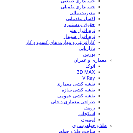
حسابداری صنعتی
حسابداری تکمیلی
مدیریت مالی
اکسل مقدماتی
حقوق و دستمزد
نرم افزار هلو
نرم افزار سپیدار
کارآفرینی و مهارت های کسب و کار
بازاریابی
بورس
معماری و عمران
اتوکد
3D MAX
V Ray
نقشه کشی معماری
نقشه کشی سازه
نقشه کشی عمومی
طراحی معماری داخلی
رویت
اسکچاپ
لومیون
طلا و جواهرسازی
ساخت طلا و جواهر