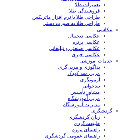
تعمیرات طلا
فروشندگی طلا
طراحی طلا با نرم افزار ماتریکس
طراحی طلا به صورت دستی
عکاسی
عکاسی دیجیتال
عکاسی پرتره
عکاسی صنعتی و تبلیغاتی
عکاسی خبری
خدمات آموزشی
پداگوژی و مربی‌گری
مربی مهد کودک
آزمونگری
تندخوانی
مشاور تأسیس
مربی آموزشگاه
مدیریت آموزشگاه
گردشگری
زبان گردشگری
طبیعت‌گردی
راهنمای موزه
راهنمای عمومی گردشگری