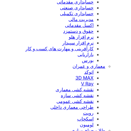
حسابداری مقدماتی
حسابداری صنعتی
حسابداری تکمیلی
مدیریت مالی
اکسل مقدماتی
حقوق و دستمزد
نرم افزار هلو
نرم افزار سپیدار
کارآفرینی و مهارت های کسب و کار
بازاریابی
بورس
معماری و عمران
اتوکد
3D MAX
V Ray
نقشه کشی معماری
نقشه کشی سازه
نقشه کشی عمومی
طراحی معماری داخلی
رویت
اسکچاپ
لومیون
طلا و جواهرسازی