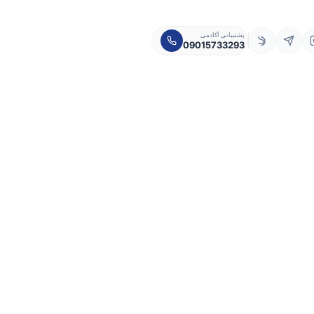
پشتیبانی آکادمی
09015733293