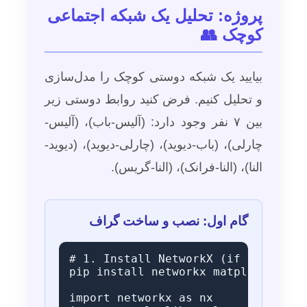
پروژه: تحلیل یک شبکه اجتماعی
کوچک 👥
بیایید یک شبکه دوستی کوچک را مدل‌سازی
و تحلیل کنیم. فرض کنید روابط دوستی زیر
بین ۷ نفر وجود دارد: (آلیس-باب)، (آلیس-
چارلی)، (باب-دیوید)، (چارلی-دیوید)، (دیوید-
النا)، (النا-فرانک)، (النا-گریس).
گام اول: نصب و ساخت گراف
# 1. Install NetworkX (if you haven
pip install networkx matplotlib

import networkx as nx
