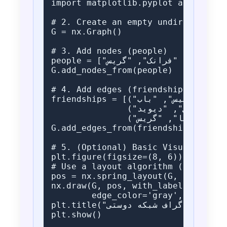
import matplotlib.pyplot as plt

# 2. Create an empty undirected gra
G = nx.Graph()

# 3. Add nodes (people)

people = ["آلیس", "باب", "چارلی", "دیوید", "النا", "فرانک", "گریس"]

G.add_nodes_from(people)

# 4. Add edges (friendships)

friendships = [("آلیس", "باب"), ("آلیس", "چارلی"), ("باب", "دیوید"), 

               ("چارلی", "دیوید"), ("دیوید", "النا"), ("النا", "فرانک"), 

               ("النا", "گریس")]

G.add_edges_from(friendships)

# 5. (Optional) Basic Visualization
plt.figure(figsize=(8, 6))

# Use a layout algorithm (e.g., spr
pos = nx.spring_layout(G, seed=42) 
nx.draw(G, pos, with_labels=True, n
        edge_color='gray', font_siz
plt.title("نمایش گراف شبکه دوستی")

plt.show()
