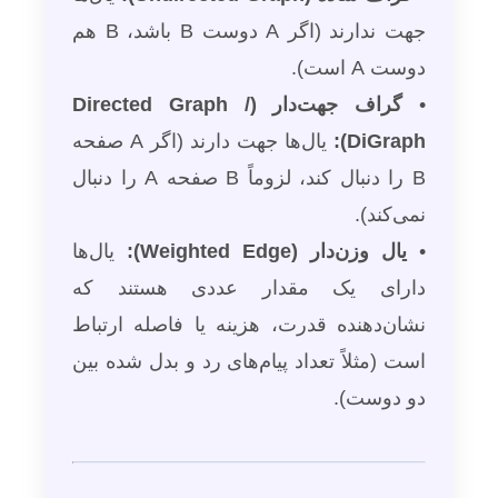
جهت ندارند (اگر A دوست B باشد، B هم
دوست A است).
•
گراف جهت‌دار (Directed Graph /
DiGraph):
یال‌ها جهت دارند (اگر A صفحه
B را دنبال کند، لزوماً B صفحه A را دنبال
نمی‌کند).
•
یال وزن‌دار (Weighted Edge):
یال‌ها
دارای یک مقدار عددی هستند که
نشان‌دهنده قدرت، هزینه یا فاصله ارتباط
است (مثلاً تعداد پیام‌های رد و بدل شده بین
دو دوست).