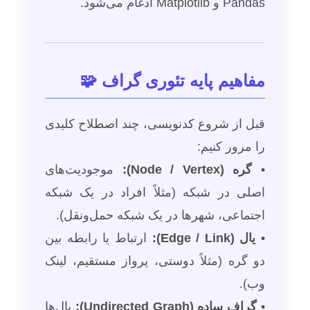
Pandas و Matplotlib ادغام می‌شود.
مفاهیم پایه تئوری گراف 🧩
قبل از شروع کدنویسی، چند اصطلاح کلیدی
را مرور کنیم:
•
گره (Node / Vertex):
موجودیت‌های
اصلی در شبکه (مثلاً افراد در یک شبکه
اجتماعی، شهرها در یک شبکه حمل‌ونقل).
•
یال (Edge / Link):
ارتباط یا رابطه بین
دو گره (مثلاً دوستی، پرواز مستقیم، لینک
وب).
•
گراف ساده (Undirected Graph):
یال‌ها