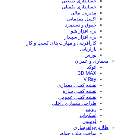
حسابداری صنعتی
حسابداری تکمیلی
مدیریت مالی
اکسل مقدماتی
حقوق و دستمزد
نرم افزار هلو
نرم افزار سپیدار
کارآفرینی و مهارت های کسب و کار
بازاریابی
بورس
معماری و عمران
اتوکد
3D MAX
V Ray
نقشه کشی معماری
نقشه کشی سازه
نقشه کشی عمومی
طراحی معماری داخلی
رویت
اسکچاپ
لومیون
طلا و جواهرسازی
ساخت طلا و جواهر