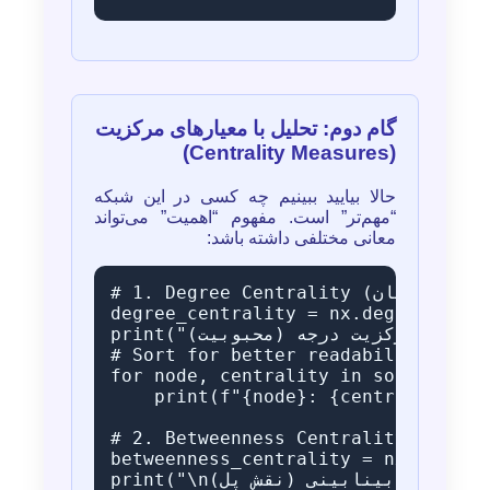
گام دوم: تحلیل با معیارهای مرکزیت
(Centrality Measures)
حالا بیایید ببینیم چه کسی در این شبکه
“مهم‌تر” است. مفهوم “اهمیت” می‌تواند
معانی مختلفی داشته باشد:
# 1. Degree Centrality (تعداد دوستان) - محبوبیت

degree_centrality = nx.degree_centr
print("مرکزیت درجه (محبوبیت):")

# Sort for better readability

for node, centrality in sorted(degr
    print(f"{node}: {centrality:.2f
# 2. Betweenness Centrality (میزان واسطه بودن) - نقش پل ارتباطی

betweenness_centrality = nx.between
print("\nمرکزیت بینابینی (نقش پل):")
