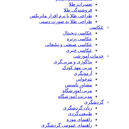
تعمیرات طلا
فروشندگی طلا
طراحی طلا با نرم افزار ماتریکس
طراحی طلا به صورت دستی
عکاسی
عکاسی دیجیتال
عکاسی پرتره
عکاسی صنعتی و تبلیغاتی
عکاسی خبری
خدمات آموزشی
پداگوژی و مربی‌گری
مربی مهد کودک
آزمونگری
تندخوانی
مشاور تأسیس
مربی آموزشگاه
مدیریت آموزشگاه
گردشگری
زبان گردشگری
طبیعت‌گردی
راهنمای موزه
راهنمای عمومی گردشگری