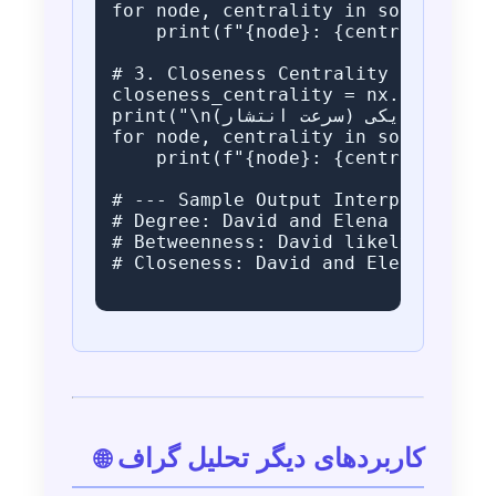
for node, centrality in sorted(betw
    print(f"{node}: {centrality:.2f
# 3. Closeness Centrality (نزدیکی به همه) - پخش کننده خوب اطلاعات

closeness_centrality = nx.closeness
print("\nمرکزیت نزدیکی (سرعت انتشار):")

for node, centrality in sorted(clos
    print(f"{node}: {centrality:.2f
# --- Sample Output Interpretation 
# Degree: David and Elena likely ha
# Betweenness: David likely acts as
# Closeness: David and Elena are li
کاربردهای دیگر تحلیل گراف
🌐