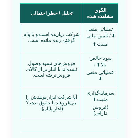
الگوی
تحلیل / خطر احتمالی
مشاهده شده
عملیاتی منفی
شرکت زیان‌ده است و با وام
⬇️ / تأمین مالی
گرفتن زنده مانده است.
مثبت ⬆️
سود خالص
فروش‌های نسیه وصول
بالا ⬆️ /
نشده‌اند یا انبار پر از کالای
عملیاتی منفی
فروش‌نرفته است.
⬇️
سرمایه‌گذاری
آیا شرکت ابزار تولیدش را
مثبت ⬆️
می‌فروشد تا حقوق بدهد؟
(فروش
(آغاز پایان).
دارایی)