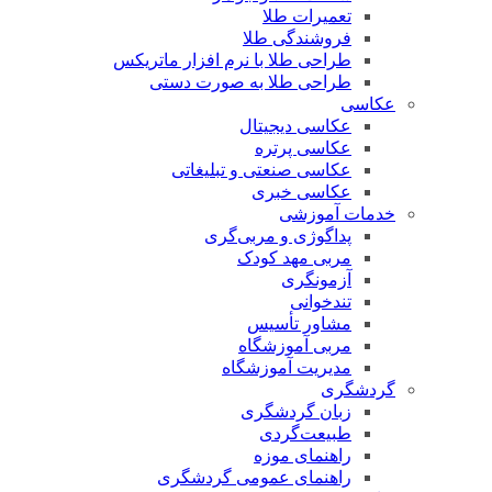
تعمیرات طلا
فروشندگی طلا
طراحی طلا با نرم افزار ماتریکس
طراحی طلا به صورت دستی
عکاسی
عکاسی دیجیتال
عکاسی پرتره
عکاسی صنعتی و تبلیغاتی
عکاسی خبری
خدمات آموزشی
پداگوژی و مربی‌گری
مربی مهد کودک
آزمونگری
تندخوانی
مشاور تأسیس
مربی آموزشگاه
مدیریت آموزشگاه
گردشگری
زبان گردشگری
طبیعت‌گردی
راهنمای موزه
راهنمای عمومی گردشگری