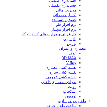
حسابداری صنعتی
حسابداری تکمیلی
مدیریت مالی
اکسل مقدماتی
حقوق و دستمزد
نرم افزار هلو
نرم افزار سپیدار
کارآفرینی و مهارت های کسب و کار
بازاریابی
بورس
معماری و عمران
اتوکد
3D MAX
V Ray
نقشه کشی معماری
نقشه کشی سازه
نقشه کشی عمومی
طراحی معماری داخلی
رویت
اسکچاپ
لومیون
طلا و جواهرسازی
ساخت طلا و جواهر