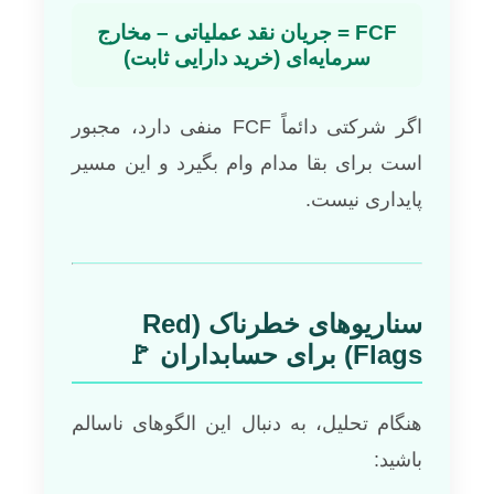
FCF = جریان نقد عملیاتی – مخارج
سرمایه‌ای (خرید دارایی ثابت)
اگر شرکتی دائماً FCF منفی دارد، مجبور
است برای بقا مدام وام بگیرد و این مسیر
پایداری نیست.
سناریوهای خطرناک (Red
Flags) برای حسابداران 🚩
هنگام تحلیل، به دنبال این الگوهای ناسالم
باشید: