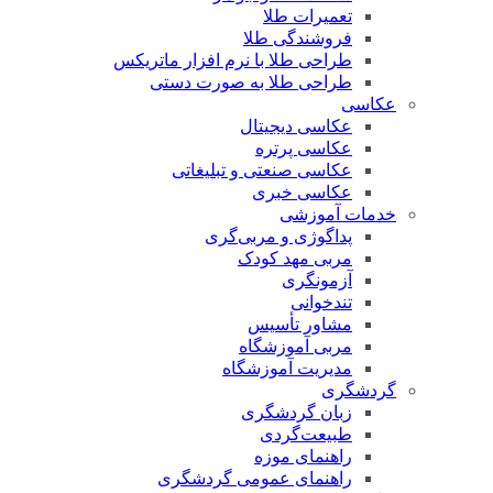
تعمیرات طلا
فروشندگی طلا
طراحی طلا با نرم افزار ماتریکس
طراحی طلا به صورت دستی
عکاسی
عکاسی دیجیتال
عکاسی پرتره
عکاسی صنعتی و تبلیغاتی
عکاسی خبری
خدمات آموزشی
پداگوژی و مربی‌گری
مربی مهد کودک
آزمونگری
تندخوانی
مشاور تأسیس
مربی آموزشگاه
مدیریت آموزشگاه
گردشگری
زبان گردشگری
طبیعت‌گردی
راهنمای موزه
راهنمای عمومی گردشگری