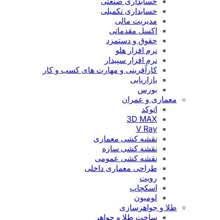
حسابداری صنعتی
حسابداری تکمیلی
مدیریت مالی
اکسل مقدماتی
حقوق و دستمزد
نرم افزار هلو
نرم افزار سپیدار
کارآفرینی و مهارت های کسب و کار
بازاریابی
بورس
معماری و عمران
اتوکد
3D MAX
V Ray
نقشه کشی معماری
نقشه کشی سازه
نقشه کشی عمومی
طراحی معماری داخلی
رویت
اسکچاپ
لومیون
طلا و جواهرسازی
ساخت طلا و جواهر