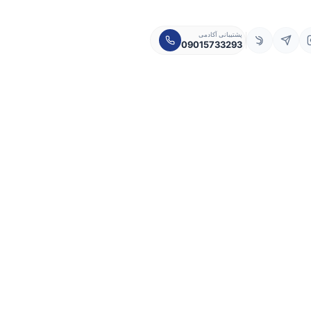
پشتیبانی آکادمی
09015733293