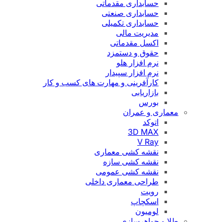
حسابداری مقدماتی
حسابداری صنعتی
حسابداری تکمیلی
مدیریت مالی
اکسل مقدماتی
حقوق و دستمزد
نرم افزار هلو
نرم افزار سپیدار
کارآفرینی و مهارت های کسب و کار
بازاریابی
بورس
معماری و عمران
اتوکد
3D MAX
V Ray
نقشه کشی معماری
نقشه کشی سازه
نقشه کشی عمومی
طراحی معماری داخلی
رویت
اسکچاپ
لومیون
طلا و جواهرسازی