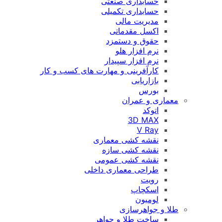
حسابداری صنعتی
حسابداری تکمیلی
مدیریت مالی
اکسل مقدماتی
حقوق و دستمزد
نرم افزار هلو
نرم افزار سپیدار
کارآفرینی و مهارت های کسب و کار
بازاریابی
بورس
معماری و عمران
اتوکد
3D MAX
V Ray
نقشه کشی معماری
نقشه کشی سازه
نقشه کشی عمومی
طراحی معماری داخلی
رویت
اسکچاپ
لومیون
طلا و جواهرسازی
ساخت طلا و جواهر