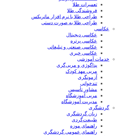
تعمیرات طلا
فروشندگی طلا
طراحی طلا با نرم افزار ماتریکس
طراحی طلا به صورت دستی
عکاسی
عکاسی دیجیتال
عکاسی پرتره
عکاسی صنعتی و تبلیغاتی
عکاسی خبری
خدمات آموزشی
پداگوژی و مربی‌گری
مربی مهد کودک
آزمونگری
تندخوانی
مشاور تأسیس
مربی آموزشگاه
مدیریت آموزشگاه
گردشگری
زبان گردشگری
طبیعت‌گردی
راهنمای موزه
راهنمای عمومی گردشگری