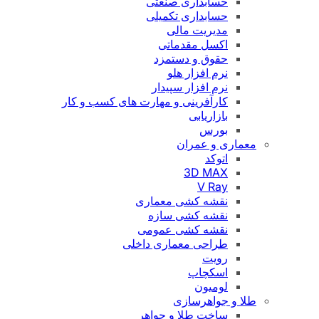
حسابداری صنعتی
حسابداری تکمیلی
مدیریت مالی
اکسل مقدماتی
حقوق و دستمزد
نرم افزار هلو
نرم افزار سپیدار
کارآفرینی و مهارت های کسب و کار
بازاریابی
بورس
معماری و عمران
اتوکد
3D MAX
V Ray
نقشه کشی معماری
نقشه کشی سازه
نقشه کشی عمومی
طراحی معماری داخلی
رویت
اسکچاپ
لومیون
طلا و جواهرسازی
ساخت طلا و جواهر