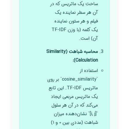
ساخت یک ماتریس که در
آن هر سطر نماینده یک
فیلم و هر ستون نماینده
یک کلمه (با وزن TF-IDF
آن) است.
محاسبه شباهت (Similarity
Calculation):
استفاده از
`cosine_similarity` بر روی
ماتریس TF-IDF. این تابع
یک ماتریس مربعی ایجاد
می‌کند که در آن هر سلول
`[i, j]` نشان‌دهنده میزان
شباهت (عددی بین ۰ و ۱)