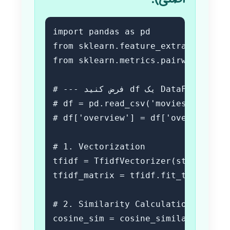
import pandas as pd

from sklearn.feature_extraction.tex
from sklearn.metrics.pairwise impor
# --- فرض کنید df یک DataFrame پاندازی است که قبلاً بارگذاری شده ---

# df = pd.read_csv('movies.csv')

# df['overview'] = df['overview'].
# 1. Vectorization

tfidf = TfidfVectorizer(stop_words
tfidf_matrix = tfidf.fit_transform(
# 2. Similarity Calculation

cosine_sim = cosine_similarity(tfid