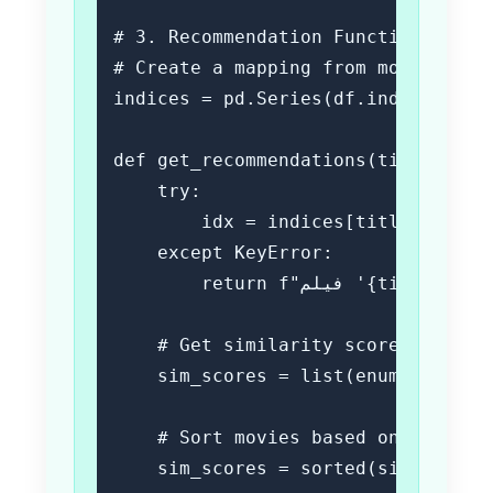
# 3. Recommendation Function (Simpl
# Create a mapping from movie title
indices = pd.Series(df.index, index
def get_recommendations(title, cosi
    try:

        idx = indices[title]

    except KeyError:

        return f"فیلم '{title}' یافت نشد."

    # Get similarity scores for the
    sim_scores = list(enumerate(cos
    # Sort movies based on similari
    sim_scores = sorted(sim_scores,