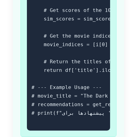
    # Get scores of the 10 most si
    sim_scores = sim_scores[1:11] 

    # Get the movie indices

    movie_indices = [i[0] for i in 
    # Return the titles of the top 
    return df['title'].iloc[movie_i
# --- Example Usage ---

# movie_title = "The Dark Knight Ri
# recommendations = get_recommendat
# print(f"پیشنهادها برای '{movie_title}':\n", recommendations)
