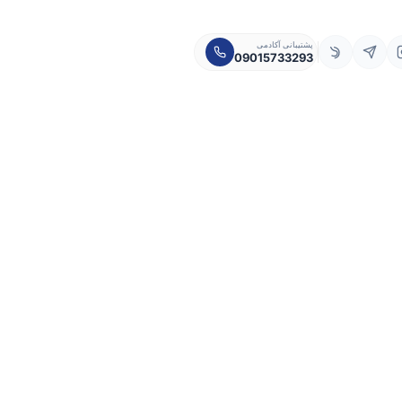
پشتیبانی آکادمی
09015733293