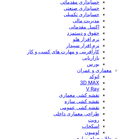
حسابداری مقدماتی
حسابداری صنعتی
حسابداری تکمیلی
مدیریت مالی
اکسل مقدماتی
حقوق و دستمزد
نرم افزار هلو
نرم افزار سپیدار
کارآفرینی و مهارت های کسب و کار
بازاریابی
بورس
معماری و عمران
اتوکد
3D MAX
V Ray
نقشه کشی معماری
نقشه کشی سازه
نقشه کشی عمومی
طراحی معماری داخلی
رویت
اسکچاپ
لومیون
طلا و جواهرسازی