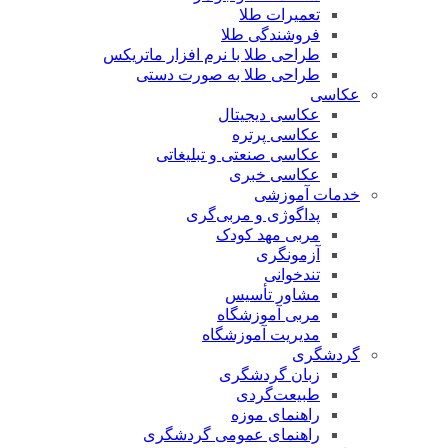
تعمیرات طلا
فروشندگی طلا
طراحی طلا با نرم افزار ماتریکس
طراحی طلا به صورت دستی
عکاسی
عکاسی دیجیتال
عکاسی پرتره
عکاسی صنعتی و تبلیغاتی
عکاسی خبری
خدمات آموزشی
پداگوژی و مربی‌گری
مربی مهد کودک
آزمونگری
تندخوانی
مشاور تأسیس
مربی آموزشگاه
مدیریت آموزشگاه
گردشگری
زبان گردشگری
طبیعت‌گردی
راهنمای موزه
راهنمای عمومی گردشگری