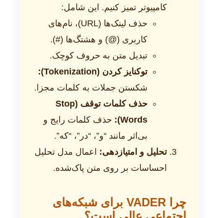
کامپیوتر تمیز کنیم. این شامل:
حذف لینک‌ها (URL)، نام‌های
کاربری (@) و هشتگ‌ها (#).
تبدیل متن به حروف کوچک.
توکنایز کردن (Tokenization):
شکستن جملات به کلمات مجزا.
حذف کلمات توقف (Stop
Words):
حذف کلمات رایج و
بی‌اثر مانند “و”، “در”، “که”.
تحلیل و امتیازدهی:
اعمال مدل تحلیل
احساسات بر روی متن پاک‌شده.
چرا VADER برای شبکه‌های
اجتماعی عالی است؟