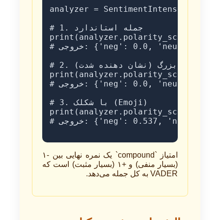
analyzer = SentimentIntensityAnalyz
# 1. جمله استاندارد

print(analyzer.polarity_scores("Thi
# خروجی: {'neg': 0.0, 'neu': 0.508, 'pos': 0.492, 'compound': 0.4404}

# 2. با حروف بزرگ (نشان دهنده شدت)

print(analyzer.polarity_scores("Thi
# خروجی: {'neg': 0.0, 'neu': 0.454, 'pos': 0.546, 'compound': 0.6239}

# 3. با شکلک (Emoji)

print(analyzer.polarity_scores("Thi
# خروجی: {'neg': 0.537, 'neu': 0.463, 'pos': 0.0, 'compound': -0.6124}

امتیاز `compound` یک نمره نهایی بین -۱
(بسیار منفی) و +۱ (بسیار مثبت) است که
VADER به کل جمله می‌دهد.