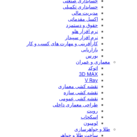
حسابداری صنعتی
حسابداری تکمیلی
مدیریت مالی
اکسل مقدماتی
حقوق و دستمزد
نرم افزار هلو
نرم افزار سپیدار
کارآفرینی و مهارت های کسب و کار
بازاریابی
بورس
معماری و عمران
اتوکد
3D MAX
V Ray
نقشه کشی معماری
نقشه کشی سازه
نقشه کشی عمومی
طراحی معماری داخلی
رویت
اسکچاپ
لومیون
طلا و جواهرسازی
ساخت طلا و جواهر