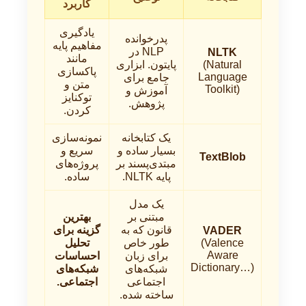
کاربرد
یادگیری
پدرخوانده
مفاهیم پایه
NLP در
NLTK
مانند
(Natural
پایتون. ابزاری
پاکسازی
Language
جامع برای
متن و
Toolkit)
آموزش و
توکنایز
پژوهش.
کردن.
یک کتابخانه
نمونه‌سازی
بسیار ساده و
سریع و
TextBlob
مبتدی‌پسند بر
پروژه‌های
پایه NLTK.
ساده.
یک مدل
مبتنی بر
بهترین
قانون که به
گزینه برای
VADER
(Valence
طور خاص
تحلیل
Aware
برای زبان
احساسات
Dictionary…)
شبکه‌های
شبکه‌های
اجتماعی
اجتماعی.
ساخته شده.