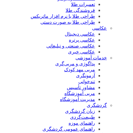
تعمیرات طلا
فروشندگی طلا
طراحی طلا با نرم افزار ماتریکس
طراحی طلا به صورت دستی
عکاسی
عکاسی دیجیتال
عکاسی پرتره
عکاسی صنعتی و تبلیغاتی
عکاسی خبری
خدمات آموزشی
پداگوژی و مربی‌گری
مربی مهد کودک
آزمونگری
تندخوانی
مشاور تأسیس
مربی آموزشگاه
مدیریت آموزشگاه
گردشگری
زبان گردشگری
طبیعت‌گردی
راهنمای موزه
راهنمای عمومی گردشگری