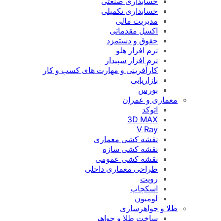
حسابداری صنعتی
حسابداری تکمیلی
مدیریت مالی
اکسل مقدماتی
حقوق و دستمزد
نرم افزار هلو
نرم افزار سپیدار
کارآفرینی و مهارت های کسب و کار
بازاریابی
بورس
معماری و عمران
اتوکد
3D MAX
V Ray
نقشه کشی معماری
نقشه کشی سازه
نقشه کشی عمومی
طراحی معماری داخلی
رویت
اسکچاپ
لومیون
طلا و جواهرسازی
ساخت طلا و جواهر