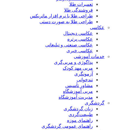
تعمیرات طلا
فروشندگی طلا
طراحی طلا با نرم افزار ماتریکس
طراحی طلا به صورت دستی
عکاسی
عکاسی دیجیتال
عکاسی پرتره
عکاسی صنعتی و تبلیغاتی
عکاسی خبری
خدمات آموزشی
پداگوژی و مربی‌گری
مربی مهد کودک
آزمونگری
تندخوانی
مشاور تأسیس
مربی آموزشگاه
مدیریت آموزشگاه
گردشگری
زبان گردشگری
طبیعت‌گردی
راهنمای موزه
راهنمای عمومی گردشگری