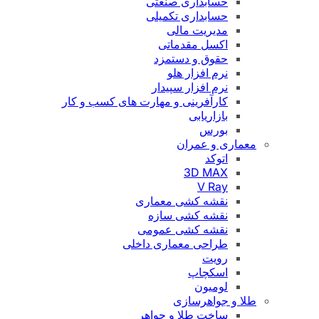
حسابداری صنعتی
حسابداری تکمیلی
مدیریت مالی
اکسل مقدماتی
حقوق و دستمزد
نرم افزار هلو
نرم افزار سپیدار
کارآفرینی و مهارت های کسب و کار
بازاریابی
بورس
معماری و عمران
اتوکد
3D MAX
V Ray
نقشه کشی معماری
نقشه کشی سازه
نقشه کشی عمومی
طراحی معماری داخلی
رویت
اسکچاپ
لومیون
طلا و جواهرسازی
ساخت طلا و جواهر