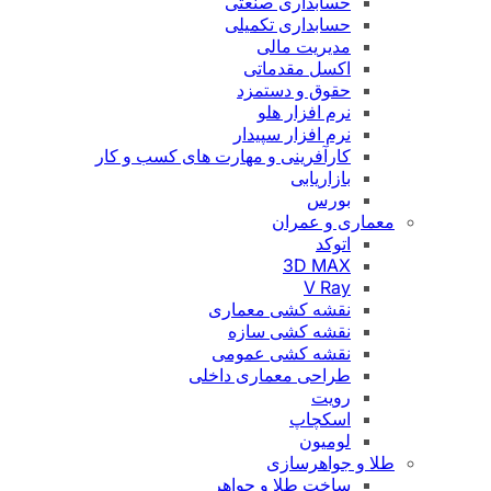
حسابداری صنعتی
حسابداری تکمیلی
مدیریت مالی
اکسل مقدماتی
حقوق و دستمزد
نرم افزار هلو
نرم افزار سپیدار
کارآفرینی و مهارت های کسب و کار
بازاریابی
بورس
معماری و عمران
اتوکد
3D MAX
V Ray
نقشه کشی معماری
نقشه کشی سازه
نقشه کشی عمومی
طراحی معماری داخلی
رویت
اسکچاپ
لومیون
طلا و جواهرسازی
ساخت طلا و جواهر