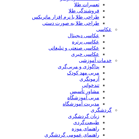
تعمیرات طلا
فروشندگی طلا
طراحی طلا با نرم افزار ماتریکس
طراحی طلا به صورت دستی
عکاسی
عکاسی دیجیتال
عکاسی پرتره
عکاسی صنعتی و تبلیغاتی
عکاسی خبری
خدمات آموزشی
پداگوژی و مربی‌گری
مربی مهد کودک
آزمونگری
تندخوانی
مشاور تأسیس
مربی آموزشگاه
مدیریت آموزشگاه
گردشگری
زبان گردشگری
طبیعت‌گردی
راهنمای موزه
راهنمای عمومی گردشگری