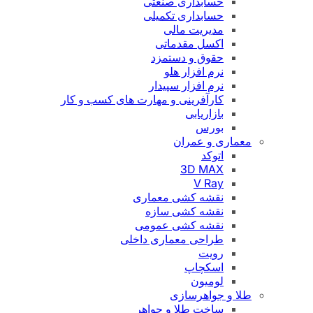
حسابداری صنعتی
حسابداری تکمیلی
مدیریت مالی
اکسل مقدماتی
حقوق و دستمزد
نرم افزار هلو
نرم افزار سپیدار
کارآفرینی و مهارت های کسب و کار
بازاریابی
بورس
معماری و عمران
اتوکد
3D MAX
V Ray
نقشه کشی معماری
نقشه کشی سازه
نقشه کشی عمومی
طراحی معماری داخلی
رویت
اسکچاپ
لومیون
طلا و جواهرسازی
ساخت طلا و جواهر