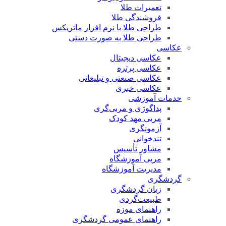
تعمیرات طلا
فروشندگی طلا
طراحی طلا با نرم افزار ماتریکس
طراحی طلا به صورت دستی
عکاسی
عکاسی دیجیتال
عکاسی پرتره
عکاسی صنعتی و تبلیغاتی
عکاسی خبری
خدمات آموزشی
پداگوژی و مربی‌گری
مربی مهد کودک
آزمونگری
تندخوانی
مشاور تأسیس
مربی آموزشگاه
مدیریت آموزشگاه
گردشگری
زبان گردشگری
طبیعت‌گردی
راهنمای موزه
راهنمای عمومی گردشگری