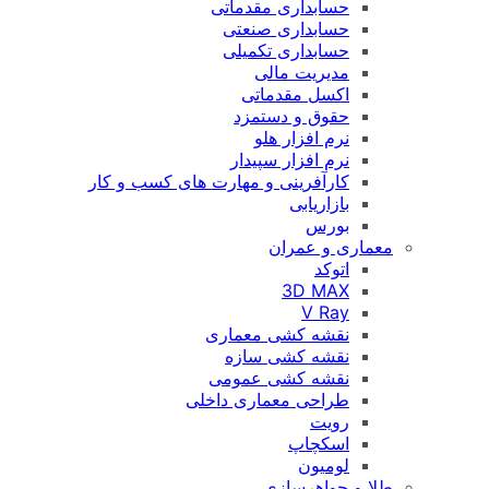
حسابداری مقدماتی
حسابداری صنعتی
حسابداری تکمیلی
مدیریت مالی
اکسل مقدماتی
حقوق و دستمزد
نرم افزار هلو
نرم افزار سپیدار
کارآفرینی و مهارت های کسب و کار
بازاریابی
بورس
معماری و عمران
اتوکد
3D MAX
V Ray
نقشه کشی معماری
نقشه کشی سازه
نقشه کشی عمومی
طراحی معماری داخلی
رویت
اسکچاپ
لومیون
طلا و جواهرسازی