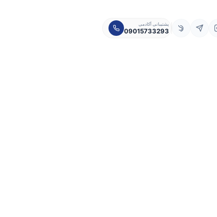
پشتیبانی آکادمی
09015733293