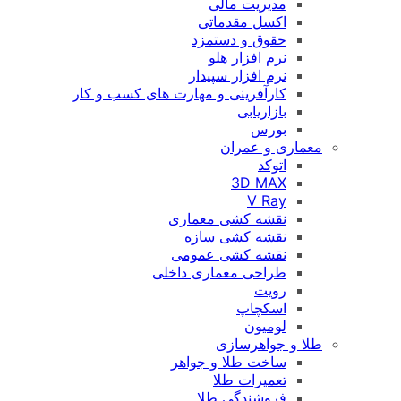
مدیریت مالی
اکسل مقدماتی
حقوق و دستمزد
نرم افزار هلو
نرم افزار سپیدار
کارآفرینی و مهارت های کسب و کار
بازاریابی
بورس
معماری و عمران
اتوکد
3D MAX
V Ray
نقشه کشی معماری
نقشه کشی سازه
نقشه کشی عمومی
طراحی معماری داخلی
رویت
اسکچاپ
لومیون
طلا و جواهرسازی
ساخت طلا و جواهر
تعمیرات طلا
فروشندگی طلا