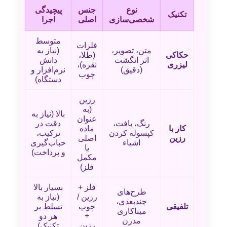
نوع
جنس
پیچیدگی
تکنیک
شخصی‌سازی
اصلی
اجرا
متوسط
فلزات
متن، تصویر،
(نیاز به
حکاکی
(طلا،
اثر انگشت
دانش
لیزری
نقره)،
(دقیق)
نرم‌افزار و
چوب
دستگاه)
رزین
(به
بالا (نیاز به
عنوان
رنگ، بافت،
دقت در
کار با
ماده
کپسوله کردن
ترکیب،
رزین
اصلی
اشیاء
حباب‌گیری
یا
و پرداخت)
مکمل
فلز)
فلز +
بسیار بالا
طرح‌های
رزین /
(نیاز به
چندبعدی،
تلفیقی
چوب
تسلط بر
میناکاری
+
هر دو
مدرن
رزین
تکنیک)