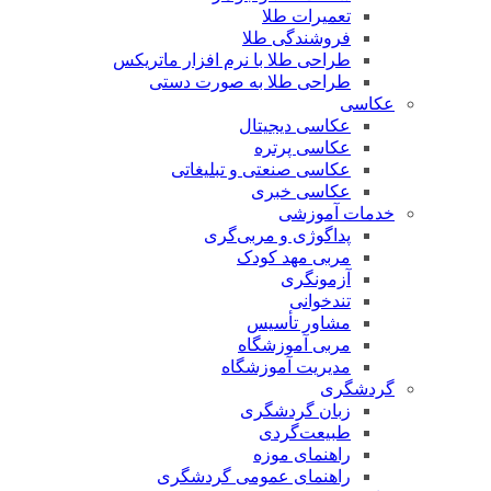
تعمیرات طلا
فروشندگی طلا
طراحی طلا با نرم افزار ماتریکس
طراحی طلا به صورت دستی
عکاسی
عکاسی دیجیتال
عکاسی پرتره
عکاسی صنعتی و تبلیغاتی
عکاسی خبری
خدمات آموزشی
پداگوژی و مربی‌گری
مربی مهد کودک
آزمونگری
تندخوانی
مشاور تأسیس
مربی آموزشگاه
مدیریت آموزشگاه
گردشگری
زبان گردشگری
طبیعت‌گردی
راهنمای موزه
راهنمای عمومی گردشگری