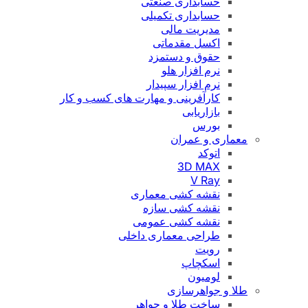
حسابداری صنعتی
حسابداری تکمیلی
مدیریت مالی
اکسل مقدماتی
حقوق و دستمزد
نرم افزار هلو
نرم افزار سپیدار
کارآفرینی و مهارت های کسب و کار
بازاریابی
بورس
معماری و عمران
اتوکد
3D MAX
V Ray
نقشه کشی معماری
نقشه کشی سازه
نقشه کشی عمومی
طراحی معماری داخلی
رویت
اسکچاپ
لومیون
طلا و جواهرسازی
ساخت طلا و جواهر