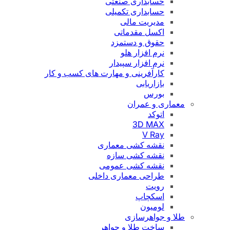
حسابداری صنعتی
حسابداری تکمیلی
مدیریت مالی
اکسل مقدماتی
حقوق و دستمزد
نرم افزار هلو
نرم افزار سپیدار
کارآفرینی و مهارت های کسب و کار
بازاریابی
بورس
معماری و عمران
اتوکد
3D MAX
V Ray
نقشه کشی معماری
نقشه کشی سازه
نقشه کشی عمومی
طراحی معماری داخلی
رویت
اسکچاپ
لومیون
طلا و جواهرسازی
ساخت طلا و جواهر