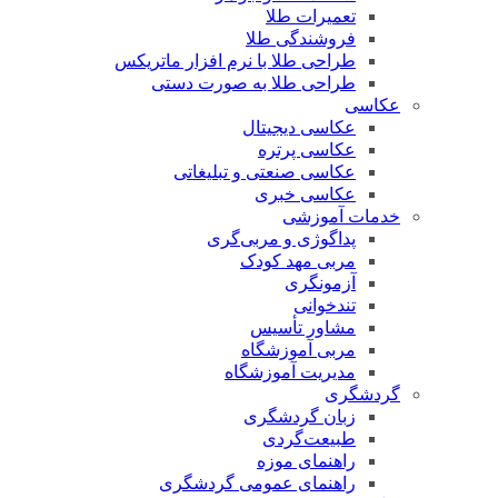
تعمیرات طلا
فروشندگی طلا
طراحی طلا با نرم افزار ماتریکس
طراحی طلا به صورت دستی
عکاسی
عکاسی دیجیتال
عکاسی پرتره
عکاسی صنعتی و تبلیغاتی
عکاسی خبری
خدمات آموزشی
پداگوژی و مربی‌گری
مربی مهد کودک
آزمونگری
تندخوانی
مشاور تأسیس
مربی آموزشگاه
مدیریت آموزشگاه
گردشگری
زبان گردشگری
طبیعت‌گردی
راهنمای موزه
راهنمای عمومی گردشگری