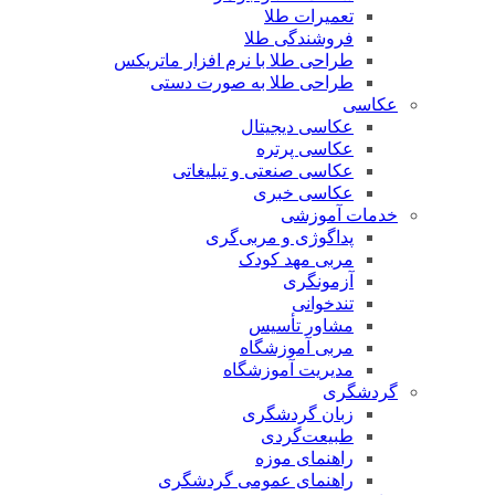
تعمیرات طلا
فروشندگی طلا
طراحی طلا با نرم افزار ماتریکس
طراحی طلا به صورت دستی
عکاسی
عکاسی دیجیتال
عکاسی پرتره
عکاسی صنعتی و تبلیغاتی
عکاسی خبری
خدمات آموزشی
پداگوژی و مربی‌گری
مربی مهد کودک
آزمونگری
تندخوانی
مشاور تأسیس
مربی آموزشگاه
مدیریت آموزشگاه
گردشگری
زبان گردشگری
طبیعت‌گردی
راهنمای موزه
راهنمای عمومی گردشگری