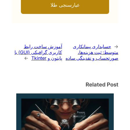
عیارسنجی طلا
←
حسابداری پیمانکاری
آموزش ساخت رابط
متوسط: ثبت هزینه‌ها،
کاربری گرافیکی (GUI) با
صورتحساب و نقدینگی ساده
پایتون و Tkinter
→
Related Post