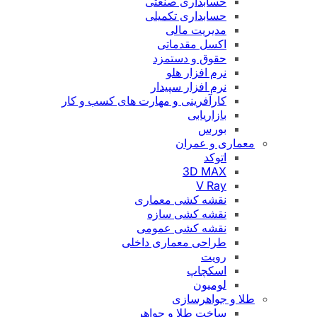
حسابداری صنعتی
حسابداری تکمیلی
مدیریت مالی
اکسل مقدماتی
حقوق و دستمزد
نرم افزار هلو
نرم افزار سپیدار
کارآفرینی و مهارت های کسب و کار
بازاریابی
بورس
معماری و عمران
اتوکد
3D MAX
V Ray
نقشه کشی معماری
نقشه کشی سازه
نقشه کشی عمومی
طراحی معماری داخلی
رویت
اسکچاپ
لومیون
طلا و جواهرسازی
ساخت طلا و جواهر