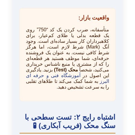
واقعیت بازار:
متأسفانه، ضرب کردن یک کد “750” روی
یک قطعه بدلی یا طلای کم‌عیار، برای
کلاهبرداران کار بسیار ساده‌ای است. وجود
اَنگ (Mark) شرط لازم است، اما هرگز
شرط کافی نیست. به عنوان یک فروشنده
حرفه‌ای، شما موظف هستید هر قطعه‌ای
را که از مشتری یا منبع ناشناس خریداری
می‌کنید، شخصاً
محک (Test)
بزنید. یادگیری
این اصول در
آموزشگاه فنی و حرفه ای
البرز
به شما کمک می‌کند تا طلاهای تقلبی
را به سرعت تشخیص دهید.
اشتباه رایج ۲: تست سطحی با
سنگ محک (فریب آبکاری) 🧪