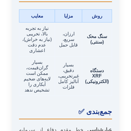
روش
مزایا
معایب
نیاز به تجربه
ارزان،
بالا، تخریبی
سنگ محک
سریع،
(نیاز به خراش)،
(سنتی)
قابل حمل
عدم دقت
اعشاری
بسیار
بسیار
گران‌قیمت،
دقیق،
دستگاه
ممکن است
XRF
غیرتخریبی،
لایه‌های ضخیم
(الکترونیکی)
آنالیز کامل
آبکاری را
فلزات
تشخیص ندهد
جمع‌بندی ✅
عیارشناسی
خط مقدم دفاع از سرمایه