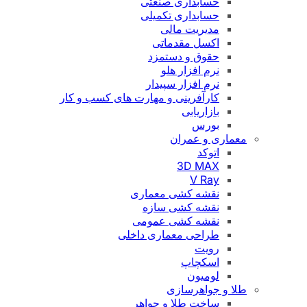
حسابداری صنعتی
حسابداری تکمیلی
مدیریت مالی
اکسل مقدماتی
حقوق و دستمزد
نرم افزار هلو
نرم افزار سپیدار
کارآفرینی و مهارت های کسب و کار
بازاریابی
بورس
معماری و عمران
اتوکد
3D MAX
V Ray
نقشه کشی معماری
نقشه کشی سازه
نقشه کشی عمومی
طراحی معماری داخلی
رویت
اسکچاپ
لومیون
طلا و جواهرسازی
ساخت طلا و جواهر