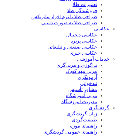
تعمیرات طلا
فروشندگی طلا
طراحی طلا با نرم افزار ماتریکس
طراحی طلا به صورت دستی
عکاسی
عکاسی دیجیتال
عکاسی پرتره
عکاسی صنعتی و تبلیغاتی
عکاسی خبری
خدمات آموزشی
پداگوژی و مربی‌گری
مربی مهد کودک
آزمونگری
تندخوانی
مشاور تأسیس
مربی آموزشگاه
مدیریت آموزشگاه
گردشگری
زبان گردشگری
طبیعت‌گردی
راهنمای موزه
راهنمای عمومی گردشگری