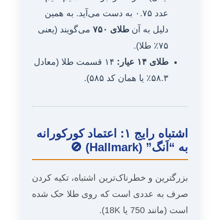
عدد ۰.۷۵ به دست می‌آید. به همین
دلیل به آن
طلای ۷۵۰
می‌گویند (یعنی
۷۵٪ طلا).
طلای ۱۴ عیار:
۱۴ قسمت طلا (معادل
۵۸.۳٪ یا همان کد ۵۸۵).
اشتباه رایج ۱: اعتماد کورکورانه
به “اَنگ” (Hallmark) 🚫
بزرگترین و خطرناک‌ترین اشتباه، تکیه کردن
صرف به عددی است که روی طلا حک شده
است (مانند 750 یا 18K).