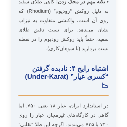
•
نکته مهم در محک زدن:
گاهی طلای سفید
به دلیل روکش “رودیوم” (Rhodium) که
روی آن است، واکنشی متفاوت به تیزاب
نشان می‌دهد. برای تست دقیق طلای
سفید، حتماً باید روکش رودیوم را در نقطه
تست بردارید (با سوهان‌کاری).
اشتباه رایج ۴: نادیده گرفتن
“کسری عیار” (Under-Karat)
📉
در استاندارد ایران، عیار ۱۸ یعنی ۷۵۰. اما
گاهی در کارگاه‌های غیرمجاز، عیار را روی
۷۴۰ یا ۷۳۵ می‌بندند. اگرچه این طلا “تقلبی”