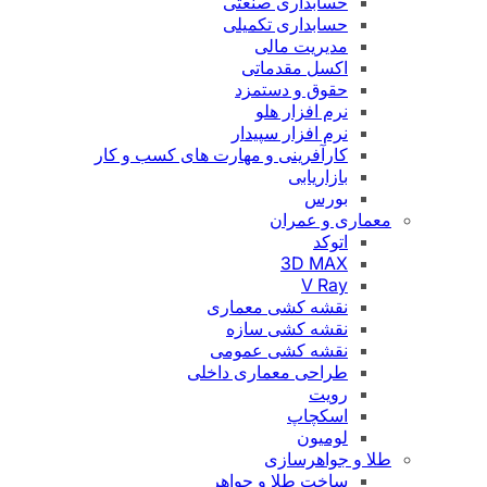
حسابداری صنعتی
حسابداری تکمیلی
مدیریت مالی
اکسل مقدماتی
حقوق و دستمزد
نرم افزار هلو
نرم افزار سپیدار
کارآفرینی و مهارت های کسب و کار
بازاریابی
بورس
معماری و عمران
اتوکد
3D MAX
V Ray
نقشه کشی معماری
نقشه کشی سازه
نقشه کشی عمومی
طراحی معماری داخلی
رویت
اسکچاپ
لومیون
طلا و جواهرسازی
ساخت طلا و جواهر