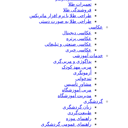
تعمیرات طلا
فروشندگی طلا
طراحی طلا با نرم افزار ماتریکس
طراحی طلا به صورت دستی
عکاسی
عکاسی دیجیتال
عکاسی پرتره
عکاسی صنعتی و تبلیغاتی
عکاسی خبری
خدمات آموزشی
پداگوژی و مربی‌گری
مربی مهد کودک
آزمونگری
تندخوانی
مشاور تأسیس
مربی آموزشگاه
مدیریت آموزشگاه
گردشگری
زبان گردشگری
طبیعت‌گردی
راهنمای موزه
راهنمای عمومی گردشگری