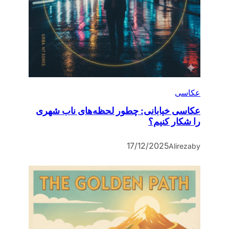
عکاسی
عکاسی خیابانی: چطور لحظه‌های ناب شهری
را شکار کنیم؟
17/12/2025
Alireza
by