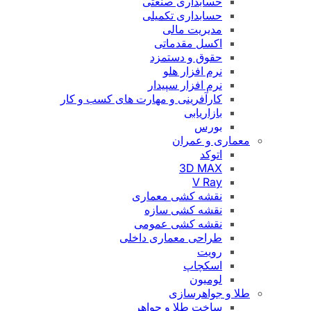
حسابداری صنعتی
حسابداری تکمیلی
مدیریت مالی
اکسل مقدماتی
حقوق و دستمزد
نرم افزار هلو
نرم افزار سپیدار
کارآفرینی و مهارت های کسب و کار
بازاریابی
بورس
معماری و عمران
اتوکد
3D MAX
V Ray
نقشه کشی معماری
نقشه کشی سازه
نقشه کشی عمومی
طراحی معماری داخلی
رویت
اسکچاپ
لومیون
طلا و جواهرسازی
ساخت طلا و جواهر