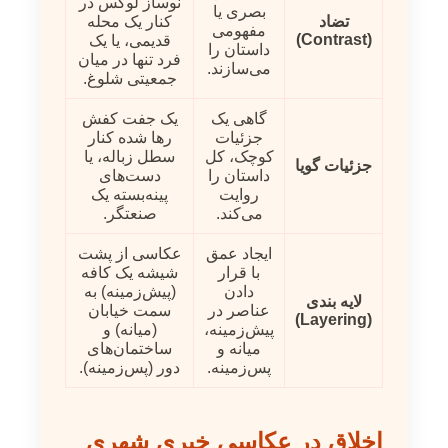
نوساز لوکس در
بصری یا
تضاد
کنار یک محله
مفهومی
(Contrast)
قدیمی، یا یک
داستان را
فرد تنها در میان
می‌سازند.
جمعیتی شلوغ.
گاهی یک
یک جفت کفش
جزئیات
رها شده کنار
کوچک، کل
سطل زباله، یا
جزئیات گویا
داستان را
دست‌های
روایت
پینه‌بسته یک
می‌کند.
صنعتگر.
ایجاد عمق
عکاسی از پشت
با قرار
شیشه یک کافه
دادن
(پیش‌زمینه) به
لایه بندی
عناصر در
سمت خیابان
(Layering)
پیش‌زمینه،
(میانه) و
میانه و
ساختمان‌های
پس‌زمینه.
دور (پس‌زمینه).
اخلاق در عکاسی خبری شهری