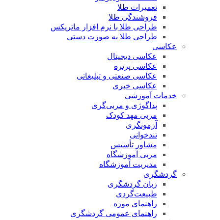
تعمیرات طلا
فروشندگی طلا
طراحی طلا با نرم افزار ماتریکس
طراحی طلا به صورت دستی
عکاسی
عکاسی دیجیتال
عکاسی پرتره
عکاسی صنعتی و تبلیغاتی
عکاسی خبری
خدمات آموزشی
پداگوژی و مربی‌گری
مربی مهد کودک
آزمونگری
تندخوانی
مشاور تأسیس
مربی آموزشگاه
مدیریت آموزشگاه
گردشگری
زبان گردشگری
طبیعت‌گردی
راهنمای موزه
راهنمای عمومی گردشگری