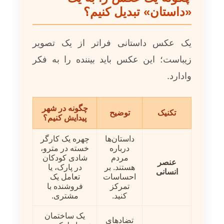
«داستان» تبدیل کنیم؟
یک عکس داستانی فراتر از یک تصویر
زیباست؛ این عکس باید بیننده را به فکر
وادارد.
چگونه در شهر
تکنیک
توضیح
پیدایش کنیم؟
داستان‌ها
چهره یک کارگر
درباره
خسته در مترو،
مردم
شادی کودکان
عنصر
هستند. بر
در پارک، یا
انسانی
احساسات
تعامل یک
تمرکز
فروشنده با
کنید.
مشتری.
یک ساختمان
تضادهای