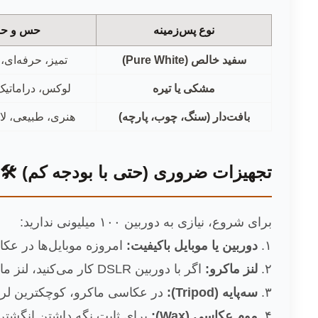
نوع پس‌زمینه
حس و حا
سفید خالص (Pure White)
تمیز، حرفه‌ای، 
مشکی یا تیره
لوکس، دراماتیک
بافت‌دار (سنگ، چوب، پارچه)
هنری، طبیعی، لا
تجهیزات ضروری (حتی با بودجه کم) 🛠️
برای شروع، نیازی به دوربین ۱۰۰ میلیونی ندارید:
۱.
دوربین یا موبایل باکیفیت:
امروزه موبایل‌ها در عک
۲.
لنز ماکرو:
اگر با دوربین DSLR کار می‌کنید، لنز ماکرو (مثلاً 100mm) حیاتی است. اگر با موبایل هستید، از لنزهای کلیپسی ماکرو باکیفیت استفاده کنید.
۳.
سه‌پایه (Tripod):
در عکاسی ماکرو، کوچکترین لرز
۴.
موم عکاسی (Wax):
برای ثابت نگه داشتن انگشت