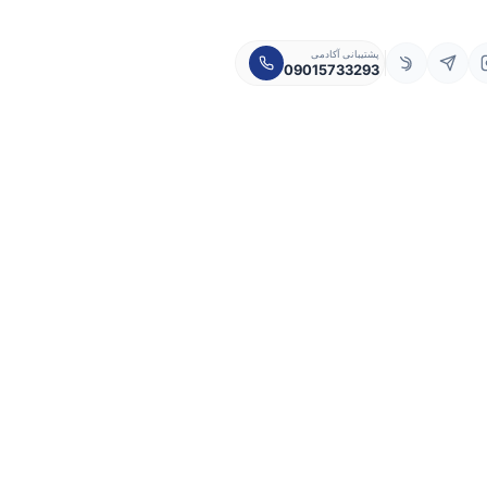
پشتیبانی آکادمی
09015733293