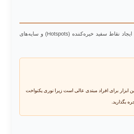
بزرگترین دشمن عکاسی جواهرات، نور مستقیم و خشن (مانند فلاش مستقیم دوربین) است. نور مستقیم باعث ایجاد نقاط سفید خیره‌کننده (Hotspots) و سایه‌های
ین ابزار برای افراد مبتدی عالی است زیرا نوری یکنواخت
ره بگذارید.