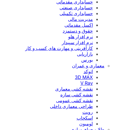
حسابداری مقدماتی
حسابداری صنعتی
حسابداری تکمیلی
مدیریت مالی
اکسل مقدماتی
حقوق و دستمزد
نرم افزار هلو
نرم افزار سپیدار
کارآفرینی و مهارت های کسب و کار
بازاریابی
بورس
معماری و عمران
اتوکد
3D MAX
V Ray
نقشه کشی معماری
نقشه کشی سازه
نقشه کشی عمومی
طراحی معماری داخلی
رویت
اسکچاپ
لومیون
طلا و جواهرسازی