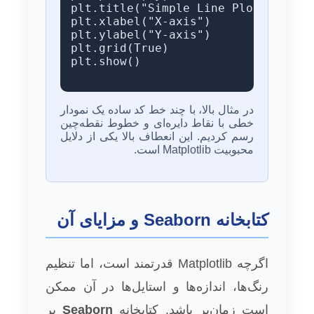
plt.title("Simple Line Plot")

plt.xlabel("X-axis")

plt.ylabel("Y-axis")

plt.grid(True)

plt.show()

در مثال بالا، با چند خط کد ساده یک نمودار
خطی با نقاط دایره‌ای و خطوط نقطه‌چین
رسم کردیم. این انعطاف بالا یکی از دلایل
محبوبیت Matplotlib است.
کتابخانه Seaborn و مزایای آن
اگرچه Matplotlib قدرتمند است، اما تنظیم
رنگ‌ها، اندازه‌ها و استایل‌ها در آن ممکن
است زمان‌بر باشد. کتابخانه
Seaborn
بر