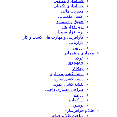
حسابداری صنعتی
حسابداری تکمیلی
مدیریت مالی
اکسل مقدماتی
حقوق و دستمزد
نرم افزار هلو
نرم افزار سپیدار
کارآفرینی و مهارت های کسب و کار
بازاریابی
بورس
معماری و عمران
اتوکد
3D MAX
V Ray
نقشه کشی معماری
نقشه کشی سازه
نقشه کشی عمومی
طراحی معماری داخلی
رویت
اسکچاپ
لومیون
طلا و جواهرسازی
ساخت طلا و جواهر