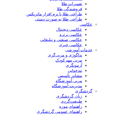
تعمیرات طلا
فروشندگی طلا
طراحی طلا با نرم افزار ماتریکس
طراحی طلا به صورت دستی
عکاسی
عکاسی دیجیتال
عکاسی پرتره
عکاسی صنعتی و تبلیغاتی
عکاسی خبری
خدمات آموزشی
پداگوژی و مربی‌گری
مربی مهد کودک
آزمونگری
تندخوانی
مشاور تأسیس
مربی آموزشگاه
مدیریت آموزشگاه
گردشگری
زبان گردشگری
طبیعت‌گردی
راهنمای موزه
راهنمای عمومی گردشگری