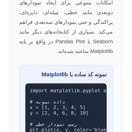
امکانات متنوعی برای ایجاد نمودارهای
دوبعدی مانند خطی، میله‌ای، دایره‌ای،
پراکندگی و حتی نمودارهای سه‌بعدی فراهم
می‌کند. بسیاری از کتابخانه‌های دیگر مانند
Seaborn یا Pandas Plot در واقع بر پایه
Matplotlib ساخته شده‌اند.
نمونه کد ساده با Matplotlib
import matplotlib.pyplot as plt

# داده نمونه

x = [1, 2, 3, 4, 5]

y = [2, 4, 6, 8, 10]

# رسم نمودار خطی

plt.plot(x, y, color='blue', marker