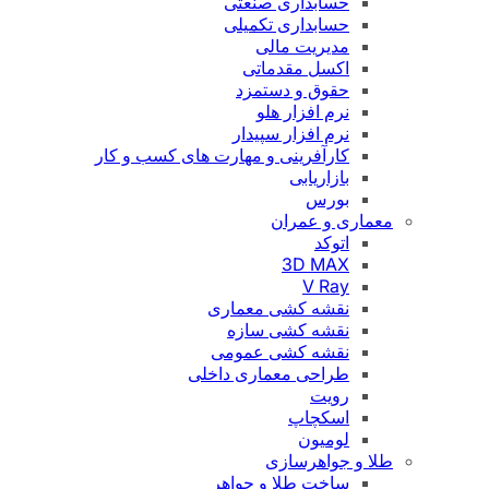
حسابداری صنعتی
حسابداری تکمیلی
مدیریت مالی
اکسل مقدماتی
حقوق و دستمزد
نرم افزار هلو
نرم افزار سپیدار
کارآفرینی و مهارت های کسب و کار
بازاریابی
بورس
معماری و عمران
اتوکد
3D MAX
V Ray
نقشه کشی معماری
نقشه کشی سازه
نقشه کشی عمومی
طراحی معماری داخلی
رویت
اسکچاپ
لومیون
طلا و جواهرسازی
ساخت طلا و جواهر