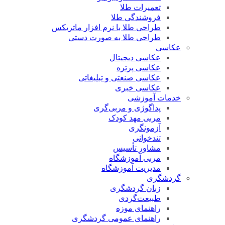
تعمیرات طلا
فروشندگی طلا
طراحی طلا با نرم افزار ماتریکس
طراحی طلا به صورت دستی
عکاسی
عکاسی دیجیتال
عکاسی پرتره
عکاسی صنعتی و تبلیغاتی
عکاسی خبری
خدمات آموزشی
پداگوژی و مربی‌گری
مربی مهد کودک
آزمونگری
تندخوانی
مشاور تأسیس
مربی آموزشگاه
مدیریت آموزشگاه
گردشگری
زبان گردشگری
طبیعت‌گردی
راهنمای موزه
راهنمای عمومی گردشگری