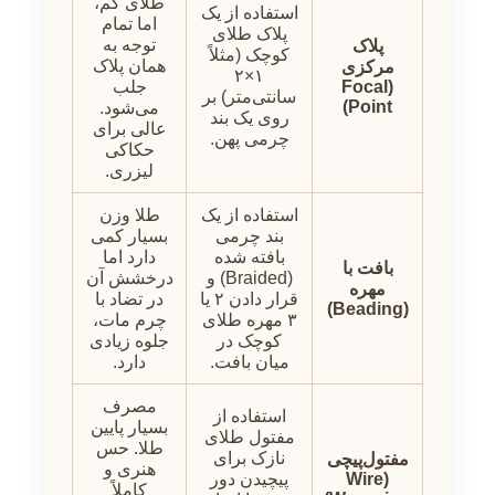
طلای کم،
استفاده از یک
اما تمام
پلاک طلای
توجه به
پلاک
کوچک (مثلاً
همان پلاک
مرکزی
۱×۲
(Focal
جلب
سانتی‌متر) بر
Point)
می‌شود.
روی یک بند
عالی برای
چرمی پهن.
حکاکی
لیزری.
استفاده از یک
طلا وزن
بند چرمی
بسیار کمی
بافته شده
دارد اما
بافت با
(Braided) و
درخشش آن
مهره
قرار دادن ۲ یا
در تضاد با
(Beading)
۳ مهره طلای
چرم مات،
کوچک در
جلوه زیادی
میان بافت.
دارد.
مصرف
استفاده از
بسیار پایین
مفتول طلای
طلا. حس
نازک برای
مفتول‌پیچی
هنری و
(Wire
پیچیدن دور
کاملاً