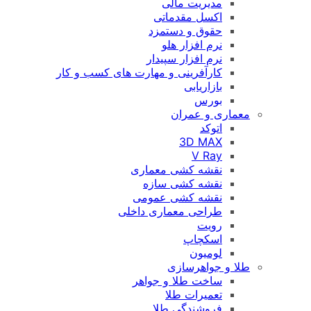
مدیریت مالی
اکسل مقدماتی
حقوق و دستمزد
نرم افزار هلو
نرم افزار سپیدار
کارآفرینی و مهارت های کسب و کار
بازاریابی
بورس
معماری و عمران
اتوکد
3D MAX
V Ray
نقشه کشی معماری
نقشه کشی سازه
نقشه کشی عمومی
طراحی معماری داخلی
رویت
اسکچاپ
لومیون
طلا و جواهرسازی
ساخت طلا و جواهر
تعمیرات طلا
فروشندگی طلا