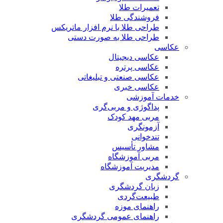
تعمیرات طلا
فروشندگی طلا
طراحی طلا با نرم افزار ماتریکس
طراحی طلا به صورت دستی
عکاسی
عکاسی دیجیتال
عکاسی پرتره
عکاسی صنعتی و تبلیغاتی
عکاسی خبری
خدمات آموزشی
پداگوژی و مربی‌گری
مربی مهد کودک
آزمونگری
تندخوانی
مشاور تأسیس
مربی آموزشگاه
مدیریت آموزشگاه
گردشگری
زبان گردشگری
طبیعت‌گردی
راهنمای موزه
راهنمای عمومی گردشگری