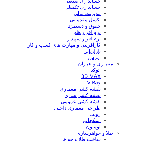
حسابداری صنعتی
حسابداری تکمیلی
مدیریت مالی
اکسل مقدماتی
حقوق و دستمزد
نرم افزار هلو
نرم افزار سپیدار
کارآفرینی و مهارت های کسب و کار
بازاریابی
بورس
معماری و عمران
اتوکد
3D MAX
V Ray
نقشه کشی معماری
نقشه کشی سازه
نقشه کشی عمومی
طراحی معماری داخلی
رویت
اسکچاپ
لومیون
طلا و جواهرسازی
ساخت طلا و جواهر