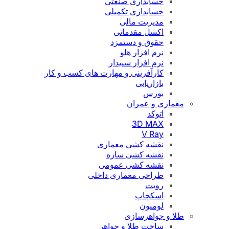
حسابداری صنعتی
حسابداری تکمیلی
مدیریت مالی
اکسل مقدماتی
حقوق و دستمزد
نرم افزار هلو
نرم افزار سپیدار
کارآفرینی و مهارت های کسب و کار
بازاریابی
بورس
معماری و عمران
اتوکد
3D MAX
V Ray
نقشه کشی معماری
نقشه کشی سازه
نقشه کشی عمومی
طراحی معماری داخلی
رویت
اسکچاپ
لومیون
طلا و جواهرسازی
ساخت طلا و جواهر