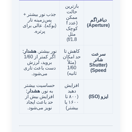
بازترین
حالت
جذب نور بیشتر +
ممکن
دیافراگم
پس‌زمینه تار
(عدد f
(Aperture)
(بوکه). عالی برای
کوچک
پرتره.
مثل
f/1.8)
کاهش تا
نور بیشتر.
هشدار:
سرعت
حد امکان
اگر کمتر از 1/60
شاتر
(مثلاً
بروید، لرزش
(Shutter
1/60
دست باعث تاری
Speed)
ثانیه)
می‌شود.
افزایش
حساسیت بیشتر
دهید
به نور.
هشدار:
ایزو (ISO)
(۸۰۰ تا
افزایش بیش از
۱۶۰۰ یا
حد باعث ایجاد
بیشتر)
نویز می‌شود.