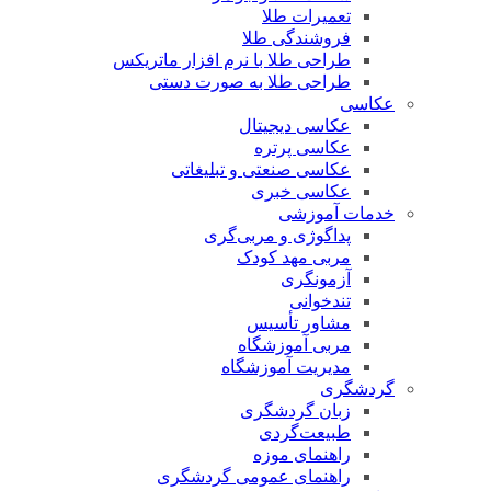
تعمیرات طلا
فروشندگی طلا
طراحی طلا با نرم افزار ماتریکس
طراحی طلا به صورت دستی
عکاسی
عکاسی دیجیتال
عکاسی پرتره
عکاسی صنعتی و تبلیغاتی
عکاسی خبری
خدمات آموزشی
پداگوژی و مربی‌گری
مربی مهد کودک
آزمونگری
تندخوانی
مشاور تأسیس
مربی آموزشگاه
مدیریت آموزشگاه
گردشگری
زبان گردشگری
طبیعت‌گردی
راهنمای موزه
راهنمای عمومی گردشگری