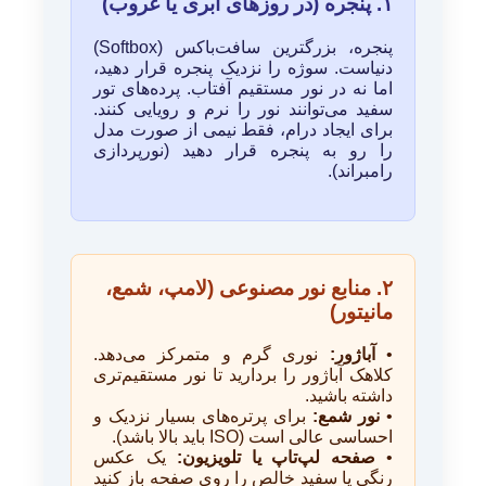
۱. پنجره (در روزهای ابری یا غروب)
پنجره، بزرگترین سافت‌باکس (Softbox)
دنیاست. سوژه را نزدیک پنجره قرار دهید،
اما نه در نور مستقیم آفتاب. پرده‌های تور
سفید می‌توانند نور را نرم و رویایی کنند.
برای ایجاد درام، فقط نیمی از صورت مدل
را رو به پنجره قرار دهید (نورپردازی
رامبراند).
۲. منابع نور مصنوعی (لامپ، شمع،
مانیتور)
•
آباژور:
نوری گرم و متمرکز می‌دهد.
کلاهک آباژور را بردارید تا نور مستقیم‌تری
داشته باشید.
•
نور شمع:
برای پرتره‌های بسیار نزدیک و
احساسی عالی است (ISO باید بالا باشد).
•
صفحه لپ‌تاپ یا تلویزیون:
یک عکس
رنگی یا سفید خالص را روی صفحه باز کنید