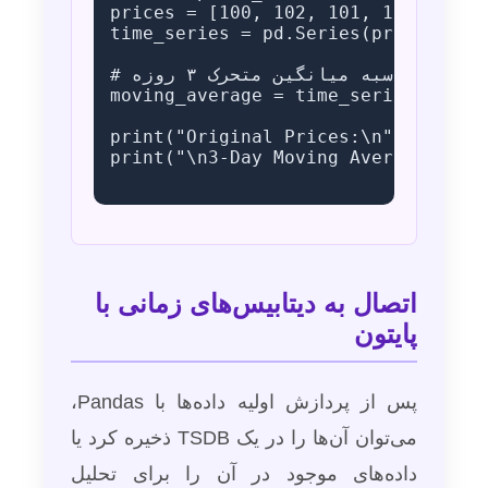
prices = [100, 102, 101, 105, 104]

time_series = pd.Series(prices, ind
# محاسبه میانگین متحرک ۳ روزه

moving_average = time_series.rollin
print("Original Prices:\n", time_se
print("\n3-Day Moving Average:\n", 
اتصال به دیتابیس‌های زمانی با
پایتون
پس از پردازش اولیه داده‌ها با Pandas،
می‌توان آن‌ها را در یک TSDB ذخیره کرد یا
داده‌های موجود در آن را برای تحلیل