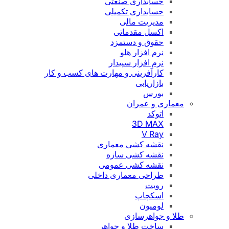
حسابداری صنعتی
حسابداری تکمیلی
مدیریت مالی
اکسل مقدماتی
حقوق و دستمزد
نرم افزار هلو
نرم افزار سپیدار
کارآفرینی و مهارت های کسب و کار
بازاریابی
بورس
معماری و عمران
اتوکد
3D MAX
V Ray
نقشه کشی معماری
نقشه کشی سازه
نقشه کشی عمومی
طراحی معماری داخلی
رویت
اسکچاپ
لومیون
طلا و جواهرسازی
ساخت طلا و جواهر