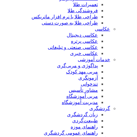
تعمیرات طلا
فروشندگی طلا
طراحی طلا با نرم افزار ماتریکس
طراحی طلا به صورت دستی
عکاسی
عکاسی دیجیتال
عکاسی پرتره
عکاسی صنعتی و تبلیغاتی
عکاسی خبری
خدمات آموزشی
پداگوژی و مربی‌گری
مربی مهد کودک
آزمونگری
تندخوانی
مشاور تأسیس
مربی آموزشگاه
مدیریت آموزشگاه
گردشگری
زبان گردشگری
طبیعت‌گردی
راهنمای موزه
راهنمای عمومی گردشگری