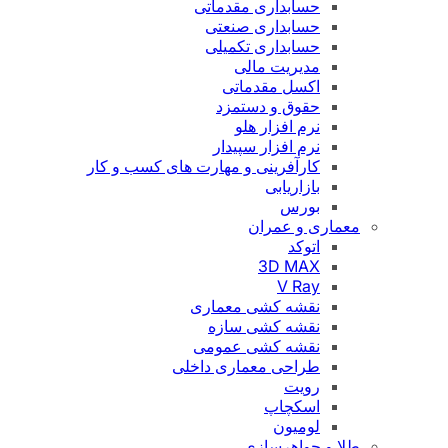
حسابداری مقدماتی
حسابداری صنعتی
حسابداری تکمیلی
مدیریت مالی
اکسل مقدماتی
حقوق و دستمزد
نرم افزار هلو
نرم افزار سپیدار
کارآفرینی و مهارت های کسب و کار
بازاریابی
بورس
معماری و عمران
اتوکد
3D MAX
V Ray
نقشه کشی معماری
نقشه کشی سازه
نقشه کشی عمومی
طراحی معماری داخلی
رویت
اسکچاپ
لومیون
طلا و جواهرسازی