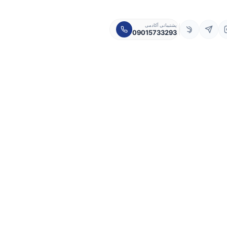
پشتیبانی آکادمی
09015733293