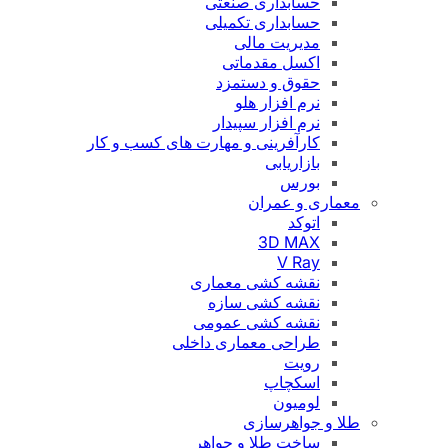
حسابداری صنعتی
حسابداری تکمیلی
مدیریت مالی
اکسل مقدماتی
حقوق و دستمزد
نرم افزار هلو
نرم افزار سپیدار
کارآفرینی و مهارت های کسب و کار
بازاریابی
بورس
معماری و عمران
اتوکد
3D MAX
V Ray
نقشه کشی معماری
نقشه کشی سازه
نقشه کشی عمومی
طراحی معماری داخلی
رویت
اسکچاپ
لومیون
طلا و جواهرسازی
ساخت طلا و جواهر