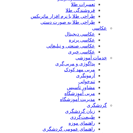
تعمیرات طلا
فروشندگی طلا
طراحی طلا با نرم افزار ماتریکس
طراحی طلا به صورت دستی
عکاسی
عکاسی دیجیتال
عکاسی پرتره
عکاسی صنعتی و تبلیغاتی
عکاسی خبری
خدمات آموزشی
پداگوژی و مربی‌گری
مربی مهد کودک
آزمونگری
تندخوانی
مشاور تأسیس
مربی آموزشگاه
مدیریت آموزشگاه
گردشگری
زبان گردشگری
طبیعت‌گردی
راهنمای موزه
راهنمای عمومی گردشگری