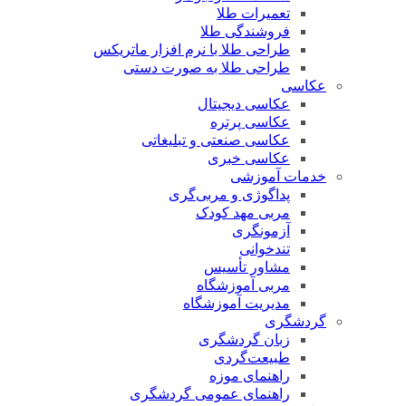
تعمیرات طلا
فروشندگی طلا
طراحی طلا با نرم افزار ماتریکس
طراحی طلا به صورت دستی
عکاسی
عکاسی دیجیتال
عکاسی پرتره
عکاسی صنعتی و تبلیغاتی
عکاسی خبری
خدمات آموزشی
پداگوژی و مربی‌گری
مربی مهد کودک
آزمونگری
تندخوانی
مشاور تأسیس
مربی آموزشگاه
مدیریت آموزشگاه
گردشگری
زبان گردشگری
طبیعت‌گردی
راهنمای موزه
راهنمای عمومی گردشگری