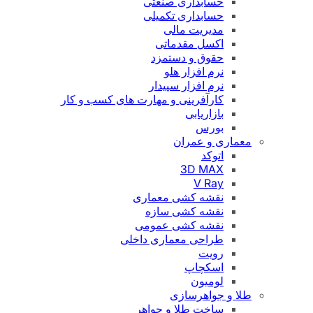
حسابداری صنعتی
حسابداری تکمیلی
مدیریت مالی
اکسل مقدماتی
حقوق و دستمزد
نرم افزار هلو
نرم افزار سپیدار
کارآفرینی و مهارت های کسب و کار
بازاریابی
بورس
معماری و عمران
اتوکد
3D MAX
V Ray
نقشه کشی معماری
نقشه کشی سازه
نقشه کشی عمومی
طراحی معماری داخلی
رویت
اسکچاپ
لومیون
طلا و جواهرسازی
ساخت طلا و جواهر