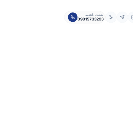
پشتیبانی آکادمی
09015733293