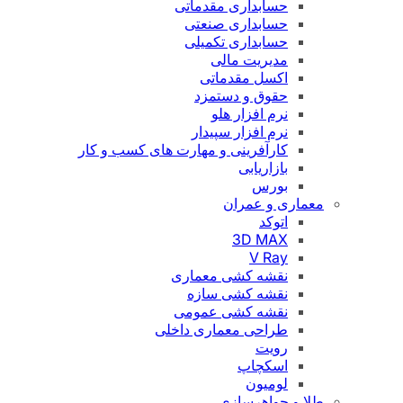
حسابداری مقدماتی
حسابداری صنعتی
حسابداری تکمیلی
مدیریت مالی
اکسل مقدماتی
حقوق و دستمزد
نرم افزار هلو
نرم افزار سپیدار
کارآفرینی و مهارت های کسب و کار
بازاریابی
بورس
معماری و عمران
اتوکد
3D MAX
V Ray
نقشه کشی معماری
نقشه کشی سازه
نقشه کشی عمومی
طراحی معماری داخلی
رویت
اسکچاپ
لومیون
طلا و جواهرسازی