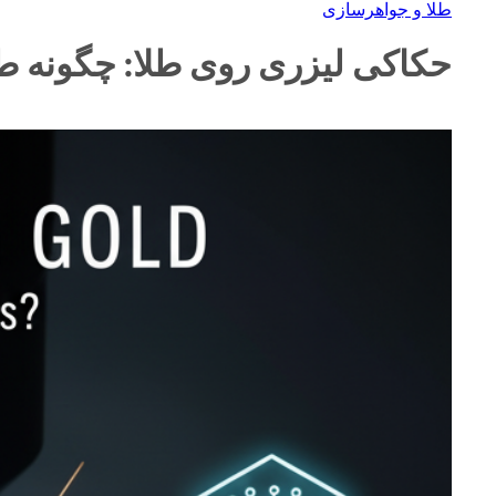
طلا و جواهرسازی
حکاکی لیزری روی طلا: چگونه ط