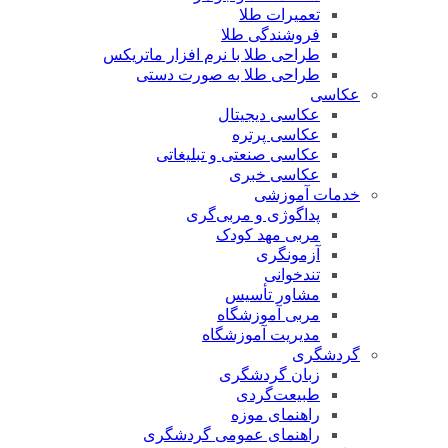
تعمیرات طلا
فروشندگی طلا
طراحی طلا با نرم افزار ماتریکس
طراحی طلا به صورت دستی
عکاسی
عکاسی دیجیتال
عکاسی پرتره
عکاسی صنعتی و تبلیغاتی
عکاسی خبری
خدمات آموزشی
پداگوژی و مربی‌گری
مربی مهد کودک
آزمونگری
تندخوانی
مشاور تأسیس
مربی آموزشگاه
مدیریت آموزشگاه
گردشگری
زبان گردشگری
طبیعت‌گردی
راهنمای موزه
راهنمای عمومی گردشگری