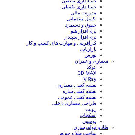
حسابداری صنعتی
حسابداری تکمیلی
مدیریت مالی
اکسل مقدماتی
حقوق و دستمزد
نرم افزار هلو
نرم افزار سپیدار
کارآفرینی و مهارت های کسب و کار
بازاریابی
بورس
معماری و عمران
اتوکد
3D MAX
V Ray
نقشه کشی معماری
نقشه کشی سازه
نقشه کشی عمومی
طراحی معماری داخلی
رویت
اسکچاپ
لومیون
طلا و جواهرسازی
ساخت طلا و جواهر