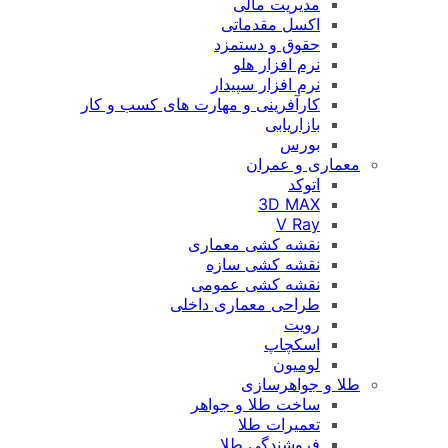
مدیریت مالی
اکسل مقدماتی
حقوق و دستمزد
نرم افزار هلو
نرم افزار سپیدار
کارآفرینی و مهارت های کسب و کار
بازاریابی
بورس
معماری و عمران
اتوکد
3D MAX
V Ray
نقشه کشی معماری
نقشه کشی سازه
نقشه کشی عمومی
طراحی معماری داخلی
رویت
اسکچاپ
لومیون
طلا و جواهرسازی
ساخت طلا و جواهر
تعمیرات طلا
فروشندگی طلا