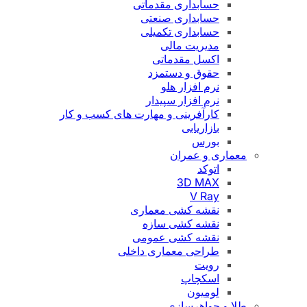
حسابداری مقدماتی
حسابداری صنعتی
حسابداری تکمیلی
مدیریت مالی
اکسل مقدماتی
حقوق و دستمزد
نرم افزار هلو
نرم افزار سپیدار
کارآفرینی و مهارت های کسب و کار
بازاریابی
بورس
معماری و عمران
اتوکد
3D MAX
V Ray
نقشه کشی معماری
نقشه کشی سازه
نقشه کشی عمومی
طراحی معماری داخلی
رویت
اسکچاپ
لومیون
طلا و جواهرسازی