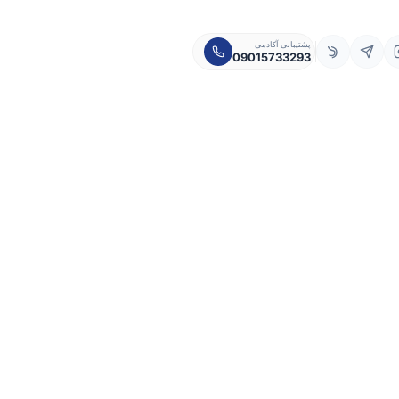
پشتیبانی آکادمی
09015733293