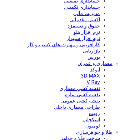
حسابداری صنعتی
حسابداری تکمیلی
مدیریت مالی
اکسل مقدماتی
حقوق و دستمزد
نرم افزار هلو
نرم افزار سپیدار
کارآفرینی و مهارت های کسب و کار
بازاریابی
بورس
معماری و عمران
اتوکد
3D MAX
V Ray
نقشه کشی معماری
نقشه کشی سازه
نقشه کشی عمومی
طراحی معماری داخلی
رویت
اسکچاپ
لومیون
طلا و جواهرسازی
ساخت طلا و جواهر