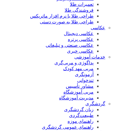
تعمیرات طلا
فروشندگی طلا
طراحی طلا با نرم افزار ماتریکس
طراحی طلا به صورت دستی
عکاسی
عکاسی دیجیتال
عکاسی پرتره
عکاسی صنعتی و تبلیغاتی
عکاسی خبری
خدمات آموزشی
پداگوژی و مربی‌گری
مربی مهد کودک
آزمونگری
تندخوانی
مشاور تأسیس
مربی آموزشگاه
مدیریت آموزشگاه
گردشگری
زبان گردشگری
طبیعت‌گردی
راهنمای موزه
راهنمای عمومی گردشگری