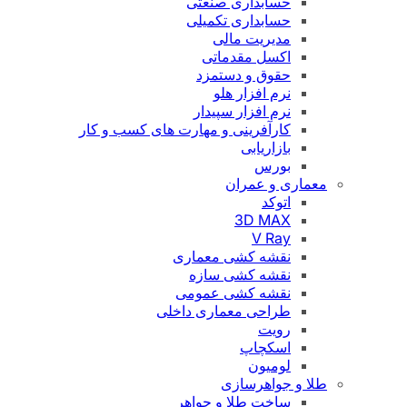
حسابداری صنعتی
حسابداری تکمیلی
مدیریت مالی
اکسل مقدماتی
حقوق و دستمزد
نرم افزار هلو
نرم افزار سپیدار
کارآفرینی و مهارت های کسب و کار
بازاریابی
بورس
معماری و عمران
اتوکد
3D MAX
V Ray
نقشه کشی معماری
نقشه کشی سازه
نقشه کشی عمومی
طراحی معماری داخلی
رویت
اسکچاپ
لومیون
طلا و جواهرسازی
ساخت طلا و جواهر