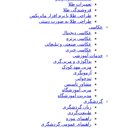
تعمیرات طلا
فروشندگی طلا
طراحی طلا با نرم افزار ماتریکس
طراحی طلا به صورت دستی
عکاسی
عکاسی دیجیتال
عکاسی پرتره
عکاسی صنعتی و تبلیغاتی
عکاسی خبری
خدمات آموزشی
پداگوژی و مربی‌گری
مربی مهد کودک
آزمونگری
تندخوانی
مشاور تأسیس
مربی آموزشگاه
مدیریت آموزشگاه
گردشگری
زبان گردشگری
طبیعت‌گردی
راهنمای موزه
راهنمای عمومی گردشگری