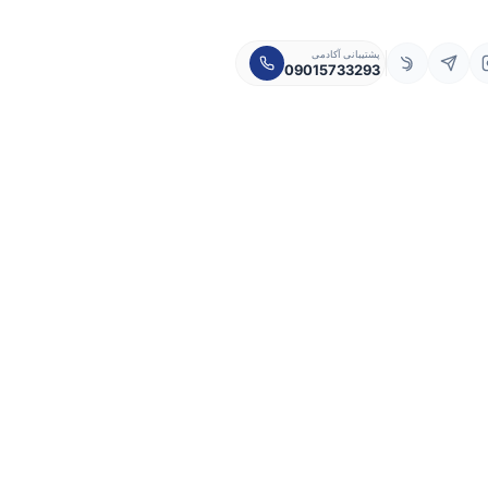
پشتیبانی آکادمی
09015733293