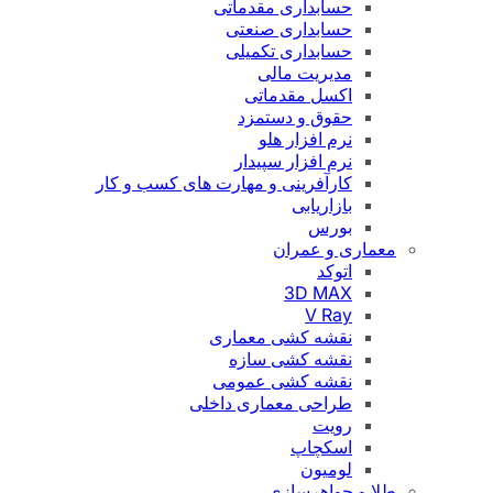
حسابداری مقدماتی
حسابداری صنعتی
حسابداری تکمیلی
مدیریت مالی
اکسل مقدماتی
حقوق و دستمزد
نرم افزار هلو
نرم افزار سپیدار
کارآفرینی و مهارت های کسب و کار
بازاریابی
بورس
معماری و عمران
اتوکد
3D MAX
V Ray
نقشه کشی معماری
نقشه کشی سازه
نقشه کشی عمومی
طراحی معماری داخلی
رویت
اسکچاپ
لومیون
طلا و جواهرسازی