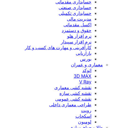
حسابداری مقدماتی
حسابداری صنعتی
حسابداری تکمیلی
مدیریت مالی
اکسل مقدماتی
حقوق و دستمزد
نرم افزار هلو
نرم افزار سپیدار
کارآفرینی و مهارت های کسب و کار
بازاریابی
بورس
معماری و عمران
اتوکد
3D MAX
V Ray
نقشه کشی معماری
نقشه کشی سازه
نقشه کشی عمومی
طراحی معماری داخلی
رویت
اسکچاپ
لومیون
طلا و جواهرسازی