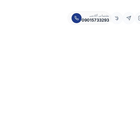
پشتیبانی آکادمی
09015733293