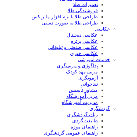
تعمیرات طلا
فروشندگی طلا
طراحی طلا با نرم افزار ماتریکس
طراحی طلا به صورت دستی
عکاسی
عکاسی دیجیتال
عکاسی پرتره
عکاسی صنعتی و تبلیغاتی
عکاسی خبری
خدمات آموزشی
پداگوژی و مربی‌گری
مربی مهد کودک
آزمونگری
تندخوانی
مشاور تأسیس
مربی آموزشگاه
مدیریت آموزشگاه
گردشگری
زبان گردشگری
طبیعت‌گردی
راهنمای موزه
راهنمای عمومی گردشگری