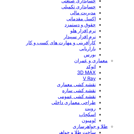
حسابداری صنعتی
حسابداری تکمیلی
مدیریت مالی
اکسل مقدماتی
حقوق و دستمزد
نرم افزار هلو
نرم افزار سپیدار
کارآفرینی و مهارت های کسب و کار
بازاریابی
بورس
معماری و عمران
اتوکد
3D MAX
V Ray
نقشه کشی معماری
نقشه کشی سازه
نقشه کشی عمومی
طراحی معماری داخلی
رویت
اسکچاپ
لومیون
طلا و جواهرسازی
ساخت طلا و جواهر