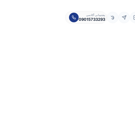
پشتیبانی آکادمی
09015733293