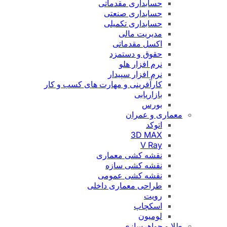
حسابداری مقدماتی
حسابداری صنعتی
حسابداری تکمیلی
مدیریت مالی
اکسل مقدماتی
حقوق و دستمزد
نرم افزار هلو
نرم افزار سپیدار
کارآفرینی و مهارت های کسب و کار
بازاریابی
بورس
معماری و عمران
اتوکد
3D MAX
V Ray
نقشه کشی معماری
نقشه کشی سازه
نقشه کشی عمومی
طراحی معماری داخلی
رویت
اسکچاپ
لومیون
طلا و جواهرسازی