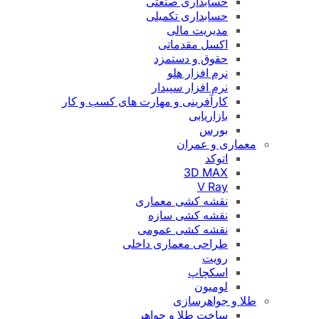
حسابداری صنعتی
حسابداری تکمیلی
مدیریت مالی
اکسل مقدماتی
حقوق و دستمزد
نرم افزار هلو
نرم افزار سپیدار
کارآفرینی و مهارت های کسب و کار
بازاریابی
بورس
معماری و عمران
اتوکد
3D MAX
V Ray
نقشه کشی معماری
نقشه کشی سازه
نقشه کشی عمومی
طراحی معماری داخلی
رویت
اسکچاپ
لومیون
طلا و جواهرسازی
ساخت طلا و جواهر