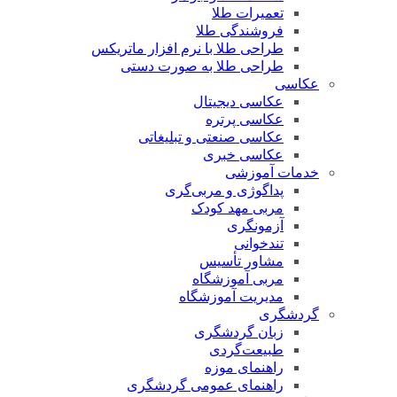
تعمیرات طلا
فروشندگی طلا
طراحی طلا با نرم افزار ماتریکس
طراحی طلا به صورت دستی
عکاسی
عکاسی دیجیتال
عکاسی پرتره
عکاسی صنعتی و تبلیغاتی
عکاسی خبری
خدمات آموزشی
پداگوژی و مربی‌گری
مربی مهد کودک
آزمونگری
تندخوانی
مشاور تأسیس
مربی آموزشگاه
مدیریت آموزشگاه
گردشگری
زبان گردشگری
طبیعت‌گردی
راهنمای موزه
راهنمای عمومی گردشگری