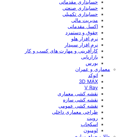
حسابداری مقدماتی
حسابداری صنعتی
حسابداری تکمیلی
مدیریت مالی
اکسل مقدماتی
حقوق و دستمزد
نرم افزار هلو
نرم افزار سپیدار
کارآفرینی و مهارت های کسب و کار
بازاریابی
بورس
معماری و عمران
اتوکد
3D MAX
V Ray
نقشه کشی معماری
نقشه کشی سازه
نقشه کشی عمومی
طراحی معماری داخلی
رویت
اسکچاپ
لومیون
طلا و جواهرسازی