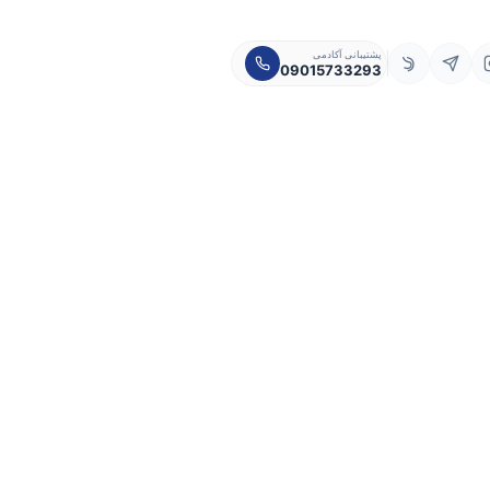
پشتیبانی آکادمی
09015733293