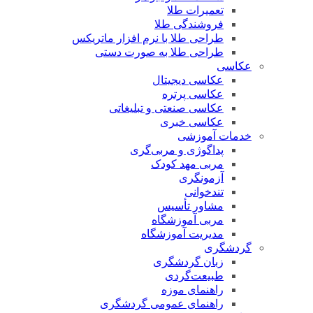
تعمیرات طلا
فروشندگی طلا
طراحی طلا با نرم افزار ماتریکس
طراحی طلا به صورت دستی
عکاسی
عکاسی دیجیتال
عکاسی پرتره
عکاسی صنعتی و تبلیغاتی
عکاسی خبری
خدمات آموزشی
پداگوژی و مربی‌گری
مربی مهد کودک
آزمونگری
تندخوانی
مشاور تأسیس
مربی آموزشگاه
مدیریت آموزشگاه
گردشگری
زبان گردشگری
طبیعت‌گردی
راهنمای موزه
راهنمای عمومی گردشگری