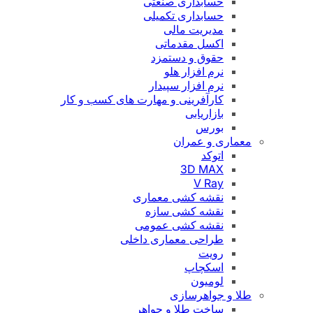
حسابداری صنعتی
حسابداری تکمیلی
مدیریت مالی
اکسل مقدماتی
حقوق و دستمزد
نرم افزار هلو
نرم افزار سپیدار
کارآفرینی و مهارت های کسب و کار
بازاریابی
بورس
معماری و عمران
اتوکد
3D MAX
V Ray
نقشه کشی معماری
نقشه کشی سازه
نقشه کشی عمومی
طراحی معماری داخلی
رویت
اسکچاپ
لومیون
طلا و جواهرسازی
ساخت طلا و جواهر